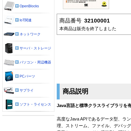
OpenBlocks
商品番号
32100001
IoT関連
本商品は販売を終了しました
ネットワーク
サーバ・ストレージ
パソコン・周辺機器
PCパーツ
商品説明
サプライ
ソフト・ライセンス
Java言語と標準クラスライブラリ
高度なJava APIであるデータ型
理、ストリーム、ファイル、デバッ