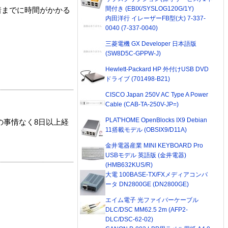
間付き (EBIX/SYSLOG120G/1Y)
着までに時間がかかる
内田洋行 イレーザーFB型(大) 7-337-
0040 (7-337-0040)
三菱電機 GX Developer 日本語版
(SW8D5C-GPPW-J)
Hewlett-Packard HP 外付けUSB DVD
ドライブ (701498-B21)
CISCO Japan 250V AC Type A Power
Cable (CAB-TA-250V-JP=)
PLAT'HOME OpenBlocks IX9 Debian
の事情なく8日以上経
11搭載モデル (OBSIX9/D11A)
金井電器産業 MINI KEYBOARD Pro
USBモデル 英語版 (金井電器)
(HMB632KUS/R)
大電 100BASE-TX/FXメディアコンバ
ータ DN2800GE (DN2800GE)
エイム電子 光ファイバーケーブル
DLC/DSC MM62.5 2m (AFP2-
DLC/DSC-62-02)