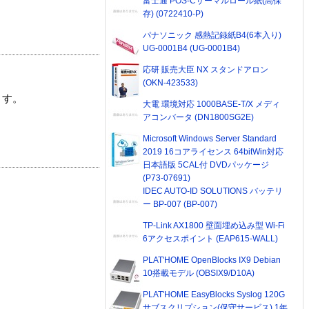
富士通 POS-Cサーマルロール紙(高保
存) (0722410-P)
パナソニック 感熱記録紙B4(6本入り)
UG-0001B4 (UG-0001B4)
応研 販売大臣 NX スタンドアロン
(OKN-423533)
ます。
大電 環境対応 1000BASE-T/X メディ
アコンバータ (DN1800SG2E)
Microsoft Windows Server Standard
2019 16コアライセンス 64bitWin対応
日本語版 5CAL付 DVDパッケージ
(P73-07691)
IDEC AUTO-ID SOLUTIONS バッテリ
ー BP-007 (BP-007)
TP-Link AX1800 壁面埋め込み型 Wi-Fi
6アクセスポイント (EAP615-WALL)
PLAT'HOME OpenBlocks IX9 Debian
10搭載モデル (OBSIX9/D10A)
PLAT'HOME EasyBlocks Syslog 120G
サブスクリプション(保守サービス) 1年