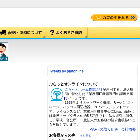
Tweets by platonline
ぷらっとオンラインについて
ぷらっとホーム株式会社
が運用する、法人取
引に特化した「業務用IT機器専門の調達支援
サイト」です。
1999年よりネットワーク機器、サーバ、スト
レージ、パソコン周辺機器、PCパーツ、ソフトウェ
ア、ライセンスなど、業務用IT機器中心に販売。品揃え
は業界トップクラスの約5.5万点です。法人取引に特化
し、学校・官公庁・一般法人のお客様の請求書後払いに
も対応しています。
IPv6への取り組み
会社概要
お客様からの声
もっと見る