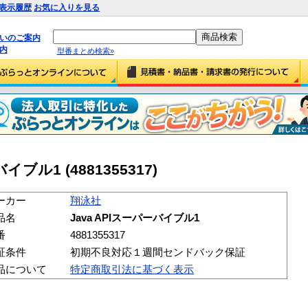
表示履歴
お気に入りを見る
払いのご案内
内
型番まとめ検索»
イブル1 (4881355317)
ーカー
翔泳社
品名
Java APIスーパーバイブル1
番
4881355317
証条件
初期不良対応１週間センドバック保証
品について
特定商取引法に基づく表示