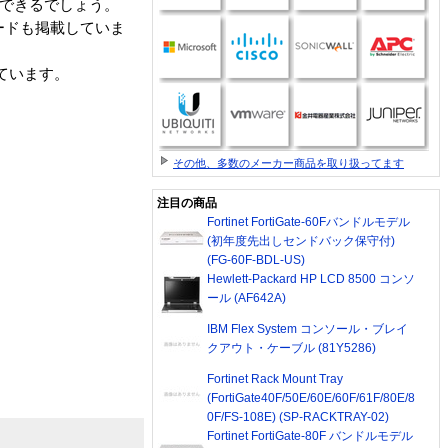
ができるでしょう。
ードも掲載していま
録しています。
その他、多数のメーカー商品を取り扱ってます
注目の商品
Fortinet FortiGate-60Fバンドルモデル
(初年度先出しセンドバック保守付)
(FG-60F-BDL-US)
Hewlett-Packard HP LCD 8500 コンソ
ール (AF642A)
IBM Flex System コンソール・ブレイ
クアウト・ケーブル (81Y5286)
Fortinet Rack Mount Tray
(FortiGate40F/50E/60E/60F/61F/80E/8
0F/FS-108E) (SP-RACKTRAY-02)
Fortinet FortiGate-80F バンドルモデル