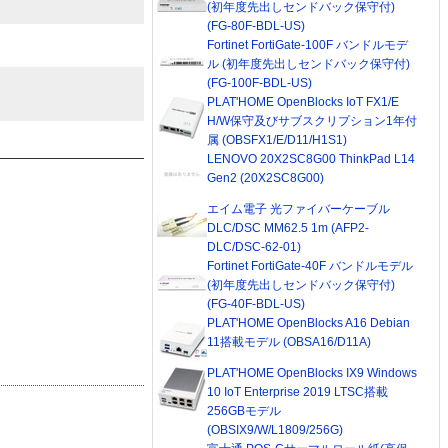
(初年度先出しセンドバック保守付)
(FG-80F-BDL-US)
Fortinet FortiGate-100F バンドルモデ
ル (初年度先出しセンドバック保守付)
(FG-100F-BDL-US)
PLAT'HOME OpenBlocks IoT FX1/E
H/W保守及びサブスクリプション1年付
属 (OBSFX1/E/D11/H1S1)
LENOVO 20X2SC8G00 ThinkPad L14
Gen2 (20X2SC8G00)
エイム電子 光ファイバーケーブル
DLC/DSC MM62.5 1m (AFP2-
DLC/DSC-62-01)
Fortinet FortiGate-40F バンドルモデル
(初年度先出しセンドバック保守付)
(FG-40F-BDL-US)
PLAT'HOME OpenBlocks A16 Debian
11搭載モデル (OBSA16/D11A)
PLAT'HOME OpenBlocks IX9 Windows
10 IoT Enterprise 2019 LTSC搭載
256GBモデル
(OBSIX9/W/L1809/256G)