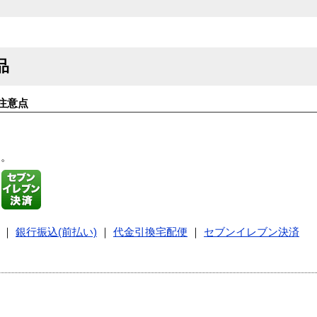
品
注意点
す。
｜
銀行振込(前払い)
｜
代金引換宅配便
｜
セブンイレブン決済