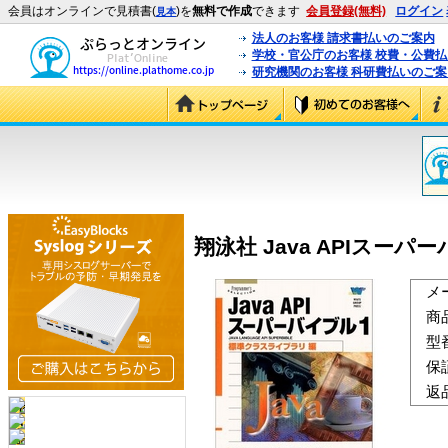
会員はオンラインで見積書(
)を
無料で作成
できます
会員登録(無料)
ログイン
見本
法人のお客様 請求書払いのご案内
学校・官公庁のお客様 校費・公費
研究機関のお客様 科研費払いのご案
翔泳社 Java APIスーパーバ
メ
商
型
保
返