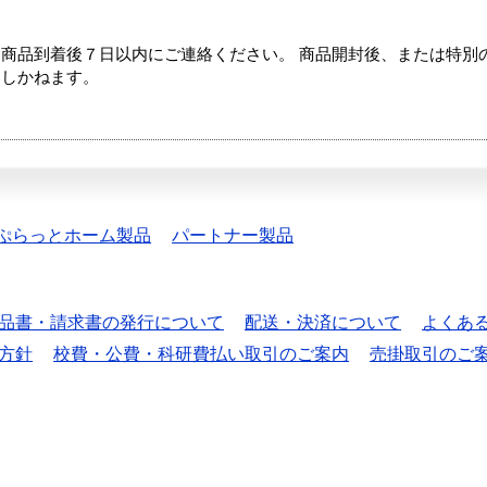
商品到着後７日以内にご連絡ください。 商品開封後、または特別
たしかねます。
ぷらっとホーム製品
パートナー製品
品書・請求書の発行について
配送・決済について
よくあ
方針
校費・公費・科研費払い取引のご案内
売掛取引のご