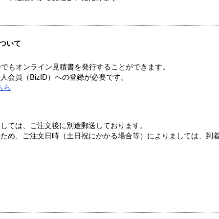
ついて
つでもオンライン見積書を発行することができます。
会員（BizID）への登録が必要です。
ちら
ましては、ご注文後に別途郵送しております。
のため、ご注文日時（土日祝にかかる場合等）によりましては、到