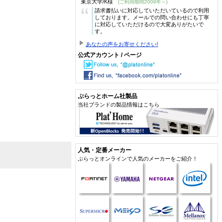
東京大学/K様
(ご利用期間2009年～)
“
請求書払いに対応していただいているので利用
しております。メールでの問い合わせにも丁寧
に対応していただけるので大変ありがたいで
す。
あなたの声をお寄せください!
公式アカウント / ページ
ぷらっとホーム社製品
当社ブランドの製品情報はこちら
人気・定番メーカー
ぷらっとオンラインで人気のメーカーをご紹介！