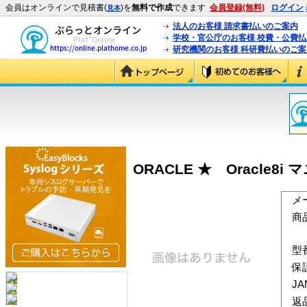
会員はオンラインで見積書(
)を
無料で作成
できます
会員登録(無料)
ログイン
見本
法人のお客様 請求書払いのご案内
学校・官公庁のお客様 校費・公費
研究機関のお客様 科研費払いのご案
ORACLE ★ Oracle8i
メ
商
型
保
J
返