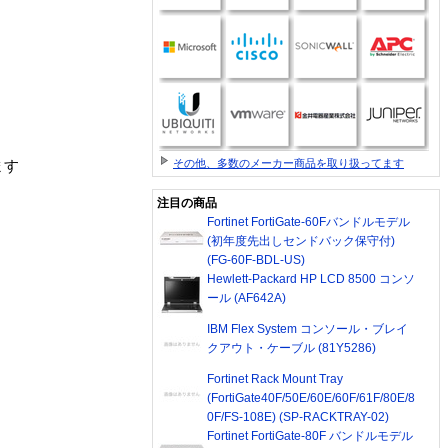
その他、多数のメーカー商品を取り扱ってます
ます
注目の商品
Fortinet FortiGate-60Fバンドルモデル
(初年度先出しセンドバック保守付)
(FG-60F-BDL-US)
Hewlett-Packard HP LCD 8500 コンソ
ール (AF642A)
IBM Flex System コンソール・ブレイ
クアウト・ケーブル (81Y5286)
Fortinet Rack Mount Tray
(FortiGate40F/50E/60E/60F/61F/80E/8
0F/FS-108E) (SP-RACKTRAY-02)
Fortinet FortiGate-80F バンドルモデル