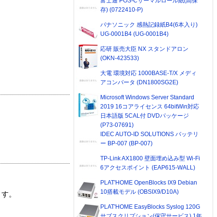
富士通 POS-Cサーマルロール紙(高保
存) (0722410-P)
パナソニック 感熱記録紙B4(6本入り)
UG-0001B4 (UG-0001B4)
応研 販売大臣 NX スタンドアロン
(OKN-423533)
大電 環境対応 1000BASE-T/X メディ
アコンバータ (DN1800SG2E)
Microsoft Windows Server Standard
2019 16コアライセンス 64bitWin対応
日本語版 5CAL付 DVDパッケージ
(P73-07691)
IDEC AUTO-ID SOLUTIONS バッテリ
ー BP-007 (BP-007)
TP-Link AX1800 壁面埋め込み型 Wi-Fi
6アクセスポイント (EAP615-WALL)
PLAT'HOME OpenBlocks IX9 Debian
10搭載モデル (OBSIX9/D10A)
ます。
PLAT'HOME EasyBlocks Syslog 120G
サブスクリプション(保守サービス) 1年