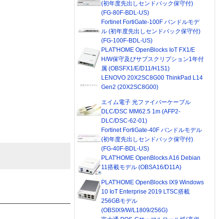
(初年度先出しセンドバック保守付)
(FG-80F-BDL-US)
Fortinet FortiGate-100F バンドルモデ
ル (初年度先出しセンドバック保守付)
(FG-100F-BDL-US)
PLAT'HOME OpenBlocks IoT FX1/E
H/W保守及びサブスクリプション1年付
属 (OBSFX1/E/D11/H1S1)
LENOVO 20X2SC8G00 ThinkPad L14
Gen2 (20X2SC8G00)
エイム電子 光ファイバーケーブル
DLC/DSC MM62.5 1m (AFP2-
DLC/DSC-62-01)
Fortinet FortiGate-40F バンドルモデル
(初年度先出しセンドバック保守付)
(FG-40F-BDL-US)
PLAT'HOME OpenBlocks A16 Debian
11搭載モデル (OBSA16/D11A)
PLAT'HOME OpenBlocks IX9 Windows
10 IoT Enterprise 2019 LTSC搭載
256GBモデル
(OBSIX9/W/L1809/256G)