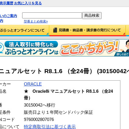
表示履歴
お気に入りを見る
払いのご案内
内
型番まとめ検索»
 マニュアルセット R8.1.6 （全24冊） (3015004
ーカー
ORACLE
品名
★ Oracle8i マニュアルセット R8.1.6 （全24
冊）
番
30150042へ移行
証条件
販売日より１年間センドバック保証
ANコード
9760002807076
品について
特定商取引法に基づく表示