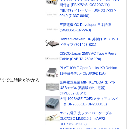
間付き (EBIX/SYSLOG120G/1Y)
内田洋行 イレーザーFB型(大) 7-337-
0040 (7-337-0040)
三菱電機 GX Developer 日本語版
(SW8D5C-GPPW-J)
Hewlett-Packard HP 外付けUSB DVD
ドライブ (701498-B21)
CISCO Japan 250V AC Type A Power
Cable (CAB-TA-250V-JP=)
PLAT'HOME OpenBlocks IX9 Debian
11搭載モデル (OBSIX9/D11A)
着までに時間がかかる
金井電器産業 MINI KEYBOARD Pro
USBモデル 英語版 (金井電器)
(HMB632KUS/R)
大電 100BASE-TX/FXメディアコンバ
ータ DN2800GE (DN2800GE)
エイム電子 光ファイバーケーブル
DLC/DSC MM62.5 2m (AFP2-
DLC/DSC-62-02)