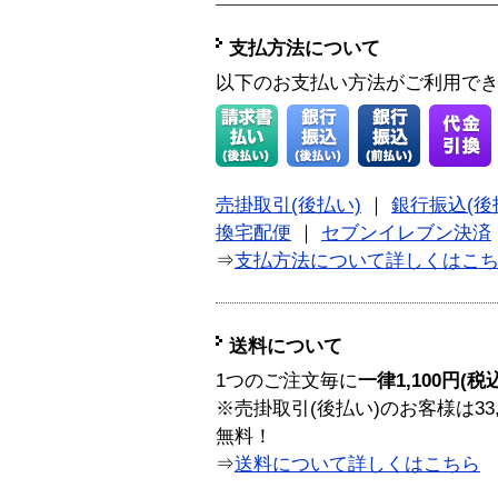
支払方法について
以下のお支払い方法がご利用で
売掛取引(後払い)
｜
銀行振込(後
換宅配便
｜
セブンイレブン決済
⇒
支払方法について詳しくはこ
送料について
1つのご注文毎に
一律1,100円(税
※売掛取引(後払い)のお客様は33
無料！
⇒
送料について詳しくはこちら