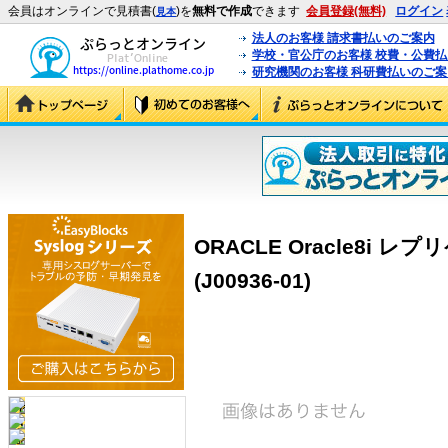
会員はオンラインで見積書(
)を
無料で作成
できます
会員登録(無料)
ログイン
見本
法人のお客様 請求書払いのご案内
学校・官公庁のお客様 校費・公費
研究機関のお客様 科研費払いのご案
ORACLE Oracle8i レ
(J00936-01)