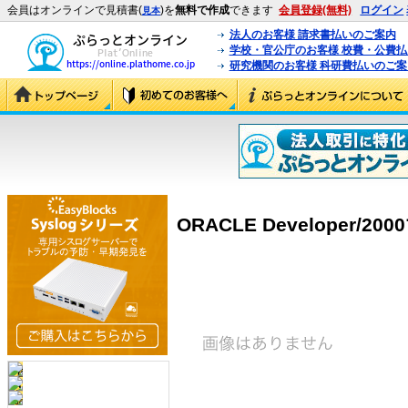
会員はオンラインで見積書(
)を
無料で作成
できます
会員登録(無料)
ログイン
見本
法人のお客様 請求書払いのご案内
学校・官公庁のお客様 校費・公費
研究機関のお客様 科研費払いのご案
ORACLE Developer/20