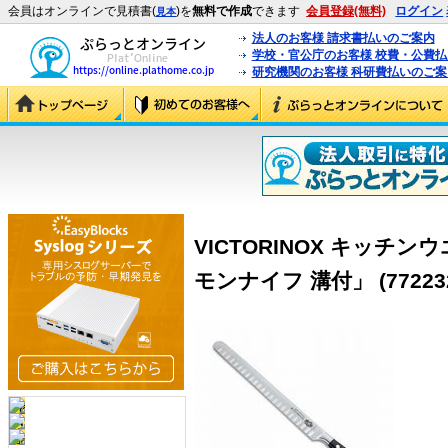
会員はオンラインで見積書(
)を
無料で作成
できます
会員登録(無料)
ログイン
見本
法人のお客様 請求書払いのご案内
学校・官公庁のお客様 校費・公費
研究機関のお客様 科研費払いのご案
VICTORINOX キッチ
モンナイフ 溝付」 (77223