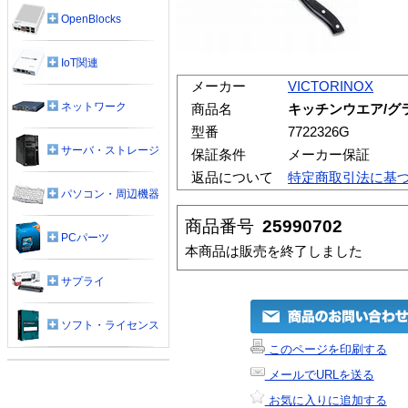
OpenBlocks
IoT関連
メーカー
VICTORINOX
ネットワーク
商品名
キッチンウエア/グ
型番
7722326G
サーバ・ストレージ
保証条件
メーカー保証
返品について
特定商取引法に基
パソコン・周辺機器
商品番号
25990702
PCパーツ
本商品は販売を終了しました
サプライ
ソフト・ライセンス
このページを印刷する
メールでURLを送る
お気に入りに追加する