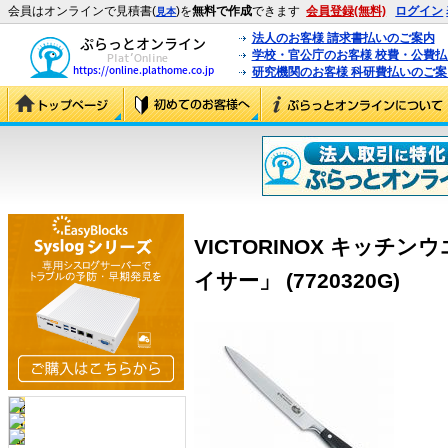
会員はオンラインで見積書(
)を
無料で作成
できます
会員登録(無料)
ログイン
見本
法人のお客様 請求書払いのご案内
学校・官公庁のお客様 校費・公費
研究機関のお客様 科研費払いのご案
VICTORINOX キッチ
イサー」 (7720320G)