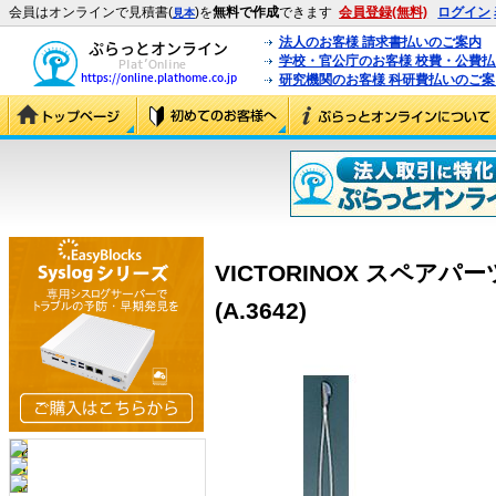
会員はオンラインで見積書(
)を
無料で作成
できます
会員登録(無料)
ログイン
見本
法人のお客様 請求書払いのご案内
学校・官公庁のお客様 校費・公費
研究機関のお客様 科研費払いのご案
VICTORINOX スペアパ
(A.3642)