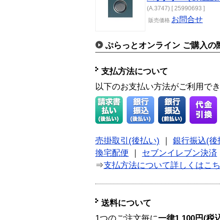
(A.3747) [ 25990693 ]
お問合せ
販売価格
ぷらっとオンライン ご購入の
支払方法について
以下のお支払い方法がご利用で
売掛取引(後払い)
｜
銀行振込(後
換宅配便
｜
セブンイレブン決済
⇒
支払方法について詳しくはこ
送料について
1つのご注文毎に
一律1,100円(税