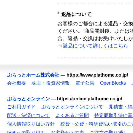
返品について
お客様のご都合による返品・交
ください。 商品開封後、または
合、返品・交換はお受けいたし
⇒
返品について詳しくはこちら
ぷらっとホーム株式会社
—
https://www.plathome.co.jp/
会社概要
株主・投資家情報
電子公告
OpenBlocks
ぷらっとオンライン
—
https://online.plathome.co.jp/
ご利用ガイド
ぷらっとオンラインについて
見積書・納
配送・決済について
よくあるご質問
特定商取引法に基
個人情報取り扱い方針
校費・公費・科研費払い取引のご
IPv6への取り組み
お客様からの声
ご注文の取り消し