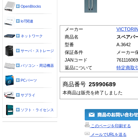
OpenBlocks
IoT関連
メーカー
VICTORI
ネットワーク
商品名
スペアパー
型番
A.3642
サーバ・ストレージ
保証条件
メーカー
JANコード
76111606
パソコン・周辺機器
返品について
特定商取
PCパーツ
商品番号
25990689
本商品は販売を終了しました
サプライ
ソフト・ライセンス
このページを印刷する
メールでURLを送る