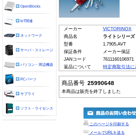
OpenBlocks
IoT関連
メーカー
VICTORINOX
ネットワーク
商品名
ライトシリーズ
型番
1.7905.AVT
サーバ・ストレージ
保証条件
メーカー保証
JANコード
7611160106971
パソコン・周辺機器
返品について
特定商取引法に
PCパーツ
商品番号
25990648
本商品は販売を終了しました
サプライ
ソフト・ライセンス
このページを印刷する
メールでURLを送る