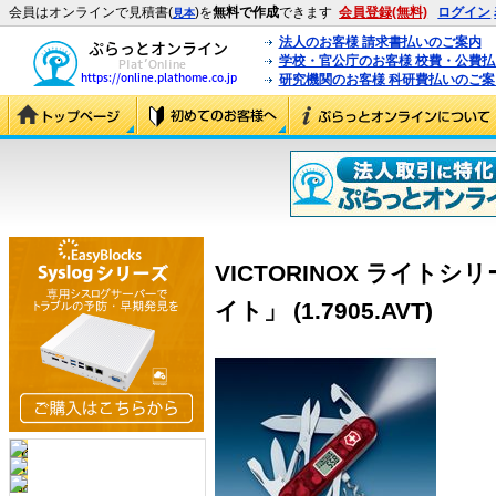
会員はオンラインで見積書(
)を
無料で作成
できます
会員登録(無料)
ログイン
見本
法人のお客様 請求書払いのご案内
学校・官公庁のお客様 校費・公費
研究機関のお客様 科研費払いのご案
VICTORINOX ライト
イト」 (1.7905.AVT)