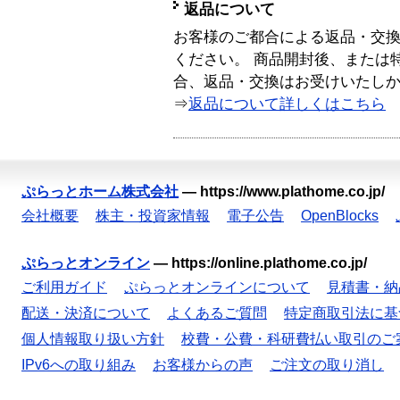
返品について
お客様のご都合による返品・交
ください。 商品開封後、または
合、返品・交換はお受けいたし
⇒
返品について詳しくはこちら
ぷらっとホーム株式会社
—
https://www.plathome.co.jp/
会社概要
株主・投資家情報
電子公告
OpenBlocks
ぷらっとオンライン
—
https://online.plathome.co.jp/
ご利用ガイド
ぷらっとオンラインについて
見積書・納
配送・決済について
よくあるご質問
特定商取引法に基
個人情報取り扱い方針
校費・公費・科研費払い取引のご
IPv6への取り組み
お客様からの声
ご注文の取り消し