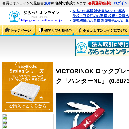
会員はオンラインで見積書(
)を
無料で作成
できます
会員登録(無料)
ログイン
見本
法人のお客様 請求書払いのご案内
学校・官公庁のお客様 校費・公費
研究機関のお客様 科研費払いのご案
VICTORINOX ロックブ
ク「ハンターNL」 (0.8873