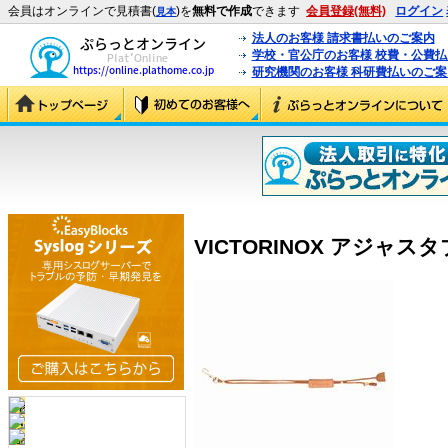
会員はオンラインで見積書(
)を
無料で作成
できます
会員登録(無料)
ログイン
見本
法人のお客様 請求書払いのご案内
学校・官公庁のお客様 校費・公費
研究機関のお客様 科研費払いのご案
VICTORINOX アジャスタブ