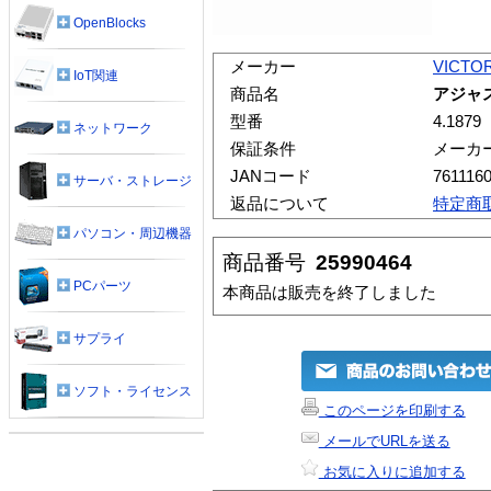
OpenBlocks
メーカー
VICTO
IoT関連
商品名
アジャ
型番
4.1879
ネットワーク
保証条件
メーカ
JANコード
761116
サーバ・ストレージ
返品について
特定商
パソコン・周辺機器
商品番号
25990464
PCパーツ
本商品は販売を終了しました
サプライ
ソフト・ライセンス
このページを印刷する
メールでURLを送る
お気に入りに追加する