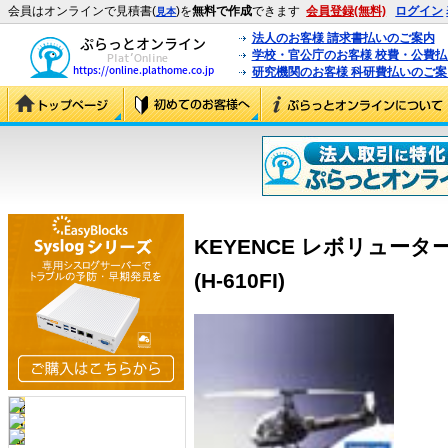
会員はオンラインで見積書(
)を
無料で作成
できます
会員登録(無料)
ログイン
見本
法人のお客様 請求書払いのご案内
学校・官公庁のお客様 校費・公費
研究機関のお客様 科研費払いのご案
KEYENCE レボリュー
(H-610FI)