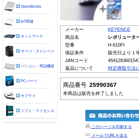
OpenBlocks
IoT関連
メーカー
KEYENCE
ネットワーク
商品名
レボリュータ
型番
H-610FI
サーバ・ストレージ
保証条件
販売日より１
JANコード
454128360154
パソコン・周辺機器
返品について
特定商取引法
PCパーツ
商品番号
25990367
本商品は販売を終了しました
サプライ
ソフト・ライセンス
このページを印刷する
メールでURLを送る