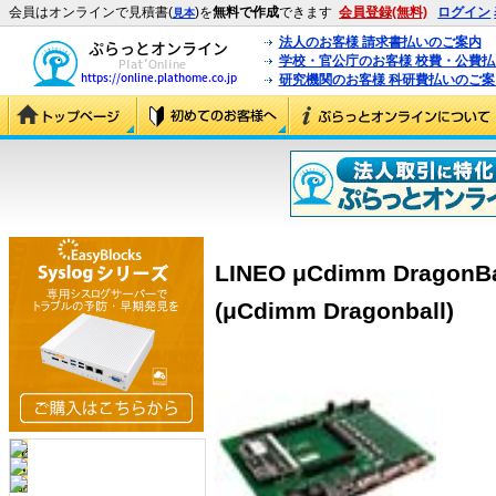
会員はオンラインで見積書(
)を
無料で作成
できます
会員登録(無料)
ログイン
見本
法人のお客様 請求書払いのご案内
学校・官公庁のお客様 校費・公費
研究機関のお客様 科研費払いのご案
LINEO μCdimm DragonBal
(μCdimm Dragonball)