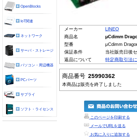
OpenBlocks
IoT関連
メーカー
LINEO
ネットワーク
商品名
μCdimm Dragon
型番
μCdimm Dragon
サーバ・ストレージ
保証条件
当社販売日後
返品について
特定商取引法
パソコン・周辺機器
商品番号
25990362
PCパーツ
本商品は販売を終了しました
サプライ
ソフト・ライセンス
このページを印刷する
メールでURLを送る
お気に入りに追加する