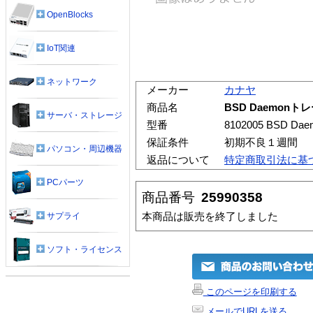
OpenBlocks
IoT関連
ネットワーク
メーカー
カナヤ
商品名
BSD Daemonトレ
サーバ・ストレージ
型番
8102005 BSD
保証条件
初期不良１週間
パソコン・周辺機器
返品について
特定商取引法に基
PCパーツ
商品番号
25990358
本商品は販売を終了しました
サプライ
ソフト・ライセンス
このページを印刷する
メールでURLを送る