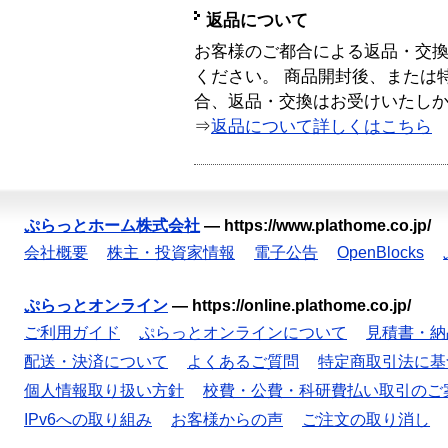
返品について
お客様のご都合による返品・交
ください。 商品開封後、または
合、返品・交換はお受けいたし
⇒
返品について詳しくはこちら
ぷらっとホーム株式会社
—
https://www.plathome.co.jp/
会社概要
株主・投資家情報
電子公告
OpenBlocks
ぷらっとオンライン
—
https://online.plathome.co.jp/
ご利用ガイド
ぷらっとオンラインについて
見積書・納
配送・決済について
よくあるご質問
特定商取引法に基
個人情報取り扱い方針
校費・公費・科研費払い取引のご
IPv6への取り組み
お客様からの声
ご注文の取り消し