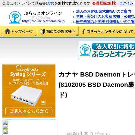
会員はオンラインで見積書(
)を
無料で作成
できます
会員登録(無料)
ログイン
見本
法人のお客様 請求書払いのご案内
学校・官公庁のお客様 校費・公費
研究機関のお客様 科研費払いのご案
カナヤ BSD Daemonトレ
(8102005 BSD Dae
ド)