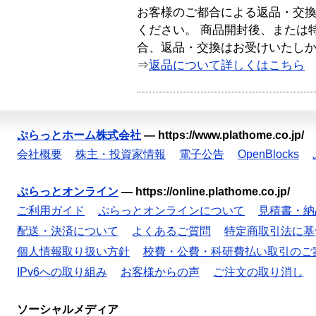
お客様のご都合による返品・交
ください。 商品開封後、または
合、返品・交換はお受けいたし
⇒
返品について詳しくはこちら
ぷらっとホーム株式会社
—
https://www.plathome.co.jp/
会社概要
株主・投資家情報
電子公告
OpenBlocks
ぷらっとオンライン
—
https://online.plathome.co.jp/
ご利用ガイド
ぷらっとオンラインについて
見積書・納
配送・決済について
よくあるご質問
特定商取引法に基
個人情報取り扱い方針
校費・公費・科研費払い取引のご
IPv6への取り組み
お客様からの声
ご注文の取り消し
ソーシャルメディア