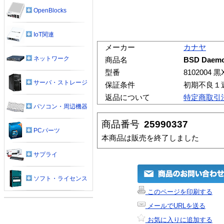
OpenBlocks
IoT関連
メーカー
カナヤ
ネットワーク
商品名
BSD Daemo
型番
8102004 黒
サーバ・ストレージ
保証条件
初期不良１
返品について
特定商取引
パソコン・周辺機器
商品番号
25990337
PCパーツ
本商品は販売を終了しました
サプライ
ソフト・ライセンス
このページを印刷する
メールでURLを送る
お気に入りに追加する