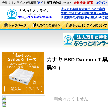
会員はオンラインで見積書(
)を
無料で作成
できます
会員登録(無料)
ログイン
見本
法人のお客様 請求書払いのご案内
学校・官公庁のお客様 校費・公費
研究機関のお客様 科研費払いのご案
カナヤ BSD Daemon T 黒XL
黒XL)