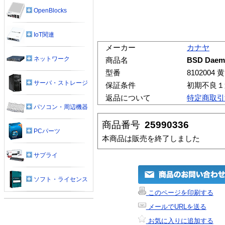
OpenBlocks
IoT関連
メーカー
カナヤ
ネットワーク
商品名
BSD Daem
型番
8102004 黄
サーバ・ストレージ
保証条件
初期不良１
返品について
特定商取引
パソコン・周辺機器
商品番号
25990336
PCパーツ
本商品は販売を終了しました
サプライ
ソフト・ライセンス
このページを印刷する
メールでURLを送る
お気に入りに追加する