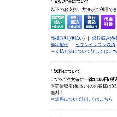
支払方法について
以下のお支払い方法がご利用で
売掛取引(後払い)
｜
銀行振込(後
換宅配便
｜
セブンイレブン決済
⇒
支払方法について詳しくはこ
送料について
1つのご注文毎に
一律1,100円(税
※売掛取引(後払い)のお客様は33
無料！
⇒
送料について詳しくはこちら