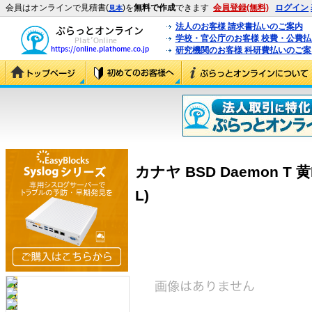
会員はオンラインで見積書(
)を
無料で作成
できます
会員登録(無料)
ログイン
見本
法人のお客様 請求書払いのご案内
学校・官公庁のお客様 校費・公費
研究機関のお客様 科研費払いのご案
カナヤ BSD Daemon T 黄L城
L)