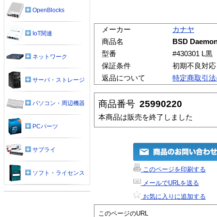
OpenBlocks
メーカー
カナヤ
IoT関連
商品名
BSD Daem
型番
#430301 L黒
ネットワーク
保証条件
初期不良対応
返品について
特定商取引法
サーバ・ストレージ
商品番号
25990220
パソコン・周辺機器
本商品は販売を終了しました
PCパーツ
サプライ
このページを印刷する
ソフト・ライセンス
メールでURLを送る
お気に入りに追加する
このページのURL