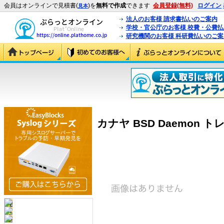
会員はオンラインで見積書(
)を
無料で作成
できます
会員登録(無料)
ログイン
見本
法人のお客様 請求書払いのご案内
学校・官公庁のお客様 校費・公費
研究機関のお客様 科研費払いのご案
カナヤ BSD Daemon トレー