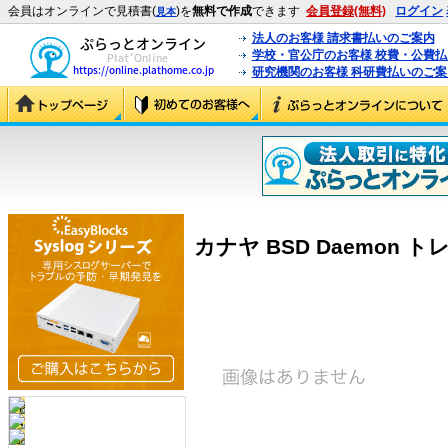
会員はオンラインで見積書(
)を
無料で作成
できます
会員登録(無料)
ログイン
見本
法人のお客様 請求書払いのご案内
学校・官公庁のお客様 校費・公費
研究機関のお客様 科研費払いのご案
カナヤ BSD Daemon トレ