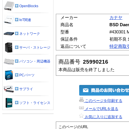
OpenBlocks
メーカー
カナヤ
IoT関連
商品名
BSD Da
型番
#430301
ネットワーク
保証条件
初期不良
返品について
特定商取
サーバ・ストレージ
商品番号
25990216
パソコン・周辺機器
本商品は販売を終了しました
PCパーツ
サプライ
このページを印刷する
ソフト・ライセンス
メールでURLを送る
お気に入りに追加する
このページのURL