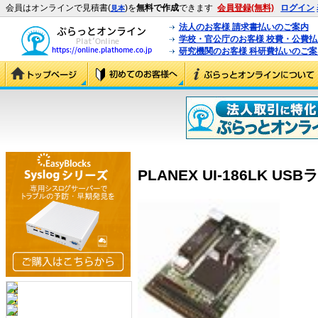
会員はオンラインで見積書(
)を
無料で作成
できます
会員登録(無料)
ログイン
見本
法人のお客様 請求書払いのご案内
学校・官公庁のお客様 校費・公費
研究機関のお客様 科研費払いのご案
PLANEX UI-186LK US