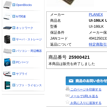
OpenBlocks
メーカー
PLANEX
IoT関連
商品名
UI-186
型番
UI-186LK
ネットワーク
保証条件
メーカー保
JANコード
494125013
サーバ・ストレージ
返品について
特定商取引
パソコン・周辺機器
商品番号
25900421
PCパーツ
本商品は販売を終了しました
サプライ
ソフト・ライセンス
このページを印刷する
メールでURLを送る
お気に入りに追加する