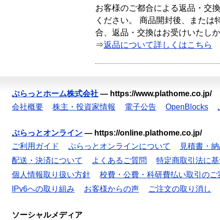
お客様のご都合による返品・交
ください。 商品開封後、または
合、返品・交換はお受けいたし
⇒
返品について詳しくはこちら
ぷらっとホーム株式会社
—
https://www.plathome.co.jp/
会社概要
株主・投資家情報
電子公告
OpenBlocks
ぷらっとオンライン
—
https://online.plathome.co.jp/
ご利用ガイド
ぷらっとオンラインについて
見積書・納
配送・決済について
よくあるご質問
特定商取引法に基
個人情報取り扱い方針
校費・公費・科研費払い取引のご
IPv6への取り組み
お客様からの声
ご注文の取り消し
ソーシャルメディア