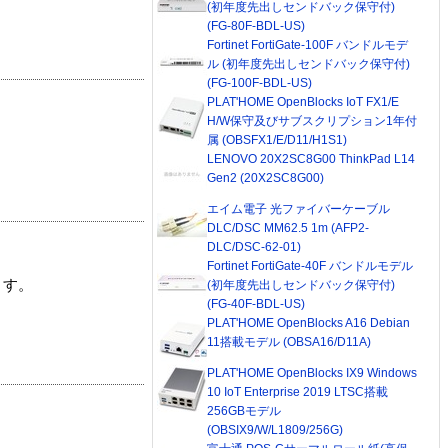
(初年度先出しセンドバック保守付)
(FG-80F-BDL-US)
Fortinet FortiGate-100F バンドルモデ
ル (初年度先出しセンドバック保守付)
(FG-100F-BDL-US)
PLAT'HOME OpenBlocks IoT FX1/E
H/W保守及びサブスクリプション1年付
属 (OBSFX1/E/D11/H1S1)
LENOVO 20X2SC8G00 ThinkPad L14
Gen2 (20X2SC8G00)
エイム電子 光ファイバーケーブル
DLC/DSC MM62.5 1m (AFP2-
DLC/DSC-62-01)
Fortinet FortiGate-40F バンドルモデル
ます。
(初年度先出しセンドバック保守付)
(FG-40F-BDL-US)
PLAT'HOME OpenBlocks A16 Debian
11搭載モデル (OBSA16/D11A)
PLAT'HOME OpenBlocks IX9 Windows
10 IoT Enterprise 2019 LTSC搭載
256GBモデル
(OBSIX9/W/L1809/256G)