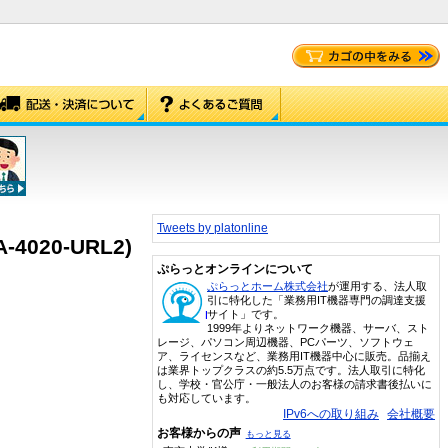
Tweets by platonline
PA-4020-URL2)
ぷらっとオンラインについて
ぷらっとホーム株式会社
が運用する、法人取
引に特化した「業務用IT機器専門の調達支援
サイト」です。
1999年よりネットワーク機器、サーバ、スト
レージ、パソコン周辺機器、PCパーツ、ソフトウェ
ア、ライセンスなど、業務用IT機器中心に販売。品揃え
は業界トップクラスの約5.5万点です。法人取引に特化
し、学校・官公庁・一般法人のお客様の請求書後払いに
も対応しています。
IPv6への取り組み
会社概要
お客様からの声
もっと見る