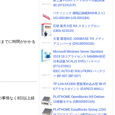
富士通 POS-Cサーマルロール紙(高保
存) (0722410-P)
パナソニック 感熱記録紙B4(6本入り)
UG-0001B4 (UG-0001B4)
応研 販売大臣 NX スタンドアロン
(OKN-423533)
大電 環境対応 1000BASE-T/X メディ
着までに時間がかかる
アコンバータ (DN1800SG2E)
Microsoft Windows Server Standard
2019 16コアライセンス 64bitWin対応
日本語版 5CAL付 DVDパッケージ
(P73-07691)
IDEC AUTO-ID SOLUTIONS バッテリ
ー BP-007 (BP-007)
TP-Link AX1800 壁面埋め込み型 Wi-Fi
6アクセスポイント (EAP615-WALL)
PLAT'HOME OpenBlocks IX9 Debian
の事情なく8日以上経
10搭載モデル (OBSIX9/D10A)
PLAT'HOME EasyBlocks Syslog 120G
サブスクリプション(保守サービス) 1年