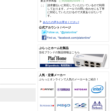
東京大学/K様
(ご利用期間2009年～)
“
請求書払いに対応していただいているので利用
しております。メールでの問い合わせにも丁寧
に対応していただけるので大変ありがたいで
す。
あなたの声をお寄せください!
公式アカウント / ページ
ぷらっとホーム社製品
当社ブランドの製品情報はこちら
人気・定番メーカー
ぷらっとオンラインで人気のメーカーをご紹介！