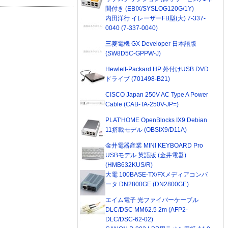
間付き (EBIX/SYSLOG120G/1Y)
内田洋行 イレーザーFB型(大) 7-337-
0040 (7-337-0040)
三菱電機 GX Developer 日本語版
(SW8D5C-GPPW-J)
Hewlett-Packard HP 外付けUSB DVD
ドライブ (701498-B21)
CISCO Japan 250V AC Type A Power
Cable (CAB-TA-250V-JP=)
PLAT'HOME OpenBlocks IX9 Debian
11搭載モデル (OBSIX9/D11A)
金井電器産業 MINI KEYBOARD Pro
USBモデル 英語版 (金井電器)
(HMB632KUS/R)
大電 100BASE-TX/FXメディアコンバ
ータ DN2800GE (DN2800GE)
エイム電子 光ファイバーケーブル
DLC/DSC MM62.5 2m (AFP2-
DLC/DSC-62-02)