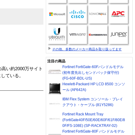
その他、多数のメーカー商品を取り扱ってます
注目の商品
Fortinet FortiGate-60Fバンドルモデル
の高い約2000万サイト
(初年度先出しセンドバック保守付)
にしている。
(FG-60F-BDL-US)
Hewlett-Packard HP LCD 8500 コンソ
ール (AF642A)
IBM Flex System コンソール・ブレイ
クアウト・ケーブル (81Y5286)
Fortinet Rack Mount Tray
(FortiGate40F/50E/60E/60F/61F/80E/8
0F/FS-108E) (SP-RACKTRAY-02)
Fortinet FortiGate-80F バンドルモデル