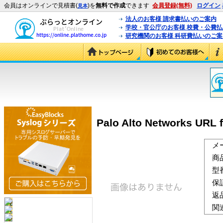
会員はオンラインで見積書(
)を
無料で作成
できます
会員登録(無料)
ログイン
見本
法人のお客様 請求書払いのご案内
学校・官公庁のお客様 校費・公費
研究機関のお客様 科研費払いのご案
Palo Alto Networks URL f
メ
商
型
保
返
関