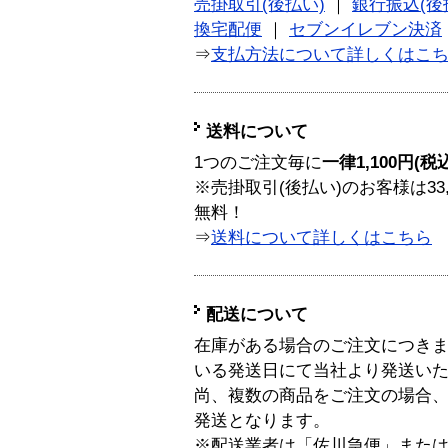
売掛取引(後払い)
｜
銀行振込(後
換宅配便
｜
セブンイレブン決済
⇒
支払方法について詳しくはこ
送料について
1つのご注文毎に
一律1,100円(税
※売掛取引(後払い)のお客様は33
無料！
⇒
送料について詳しくはこちら
配送について
在庫がある場合のご注文につき
いる発送日にて当社より発送い
尚、複数の商品をご注文の場合
発送となります。
※配送業者は「佐川急便」また