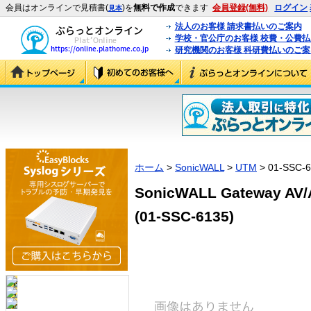
会員はオンラインで見積書(
)を
無料で作成
できます
会員登録(無料)
ログイン
見本
法人のお客様 請求書払いのご案内
学校・官公庁のお客様 校費・公費
研究機関のお客様 科研費払いのご案
ホーム
>
SonicWALL
>
UTM
> 01-SSC-
SonicWALL Gateway AV/
(01-SSC-6135)