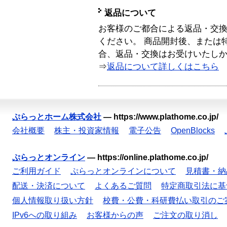
返品について
お客様のご都合による返品・交
ください。 商品開封後、または
合、返品・交換はお受けいたし
⇒
返品について詳しくはこちら
ぷらっとホーム株式会社
—
https://www.plathome.co.jp/
会社概要
株主・投資家情報
電子公告
OpenBlocks
ぷらっとオンライン
—
https://online.plathome.co.jp/
ご利用ガイド
ぷらっとオンラインについて
見積書・納
配送・決済について
よくあるご質問
特定商取引法に基
個人情報取り扱い方針
校費・公費・科研費払い取引のご
IPv6への取り組み
お客様からの声
ご注文の取り消し