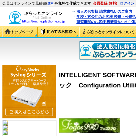
会員はオンラインで見積書(
)を
無料で作成
できます
会員登録(無料)
ログイン
見本
法人のお客様 請求書払いのご案内
学校・官公庁のお客様 校費・公費
研究機関のお客様 科研費払いのご案
INTELLIGENT SOFTW
ック Configuration Uti