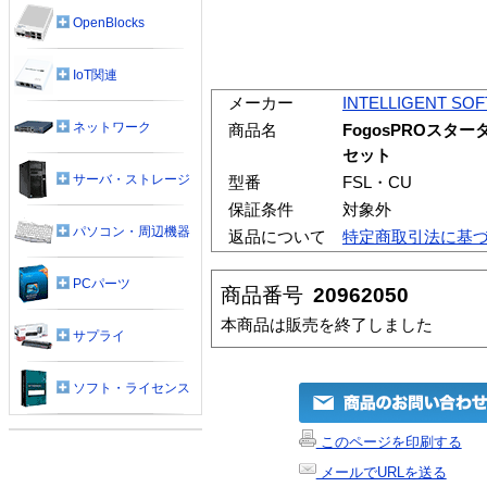
OpenBlocks
IoT関連
メーカー
INTELLIGENT SO
ネットワーク
商品名
FogosPROスターターパ
セット
サーバ・ストレージ
型番
FSL・CU
保証条件
対象外
パソコン・周辺機器
返品について
特定商取引法に基
PCパーツ
商品番号
20962050
本商品は販売を終了しました
サプライ
ソフト・ライセンス
このページを印刷する
メールでURLを送る