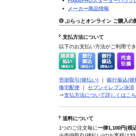
FogosPROスターターパッ
メーカー商品情報
ぷらっとオンライン ご購入の
支払方法について
以下のお支払い方法がご利用で
売掛取引(後払い)
｜
銀行振込(後
換宅配便
｜
セブンイレブン決済
⇒
支払方法について詳しくはこ
送料について
1つのご注文毎に
一律1,100円(税
※売掛取引(後払い)のお客様は33