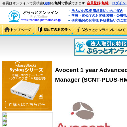
会員はオンラインで見積書(
)を
無料で作成
できます
会員登録(無料)
ログイン
見本
法人のお客様 請求書払いのご案内
学校・官公庁のお客様 校費・公費
研究機関のお客様 科研費払いのご案
Avocent 1 year Advance
Manager (SCNT-PLUS-H