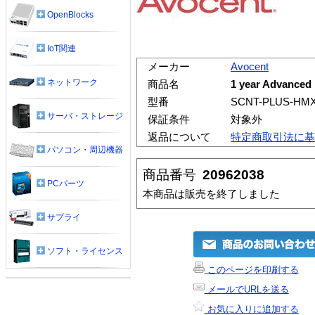
OpenBlocks
IoT関連
メーカー
Avocent
ネットワーク
商品名
1 year Advanced
型番
SCNT-PLUS-HM
サーバ・ストレージ
保証条件
対象外
返品について
特定商取引法に基
パソコン・周辺機器
商品番号
20962038
PCパーツ
本商品は販売を終了しました
サプライ
ソフト・ライセンス
このページを印刷する
メールでURLを送る
お気に入りに追加する