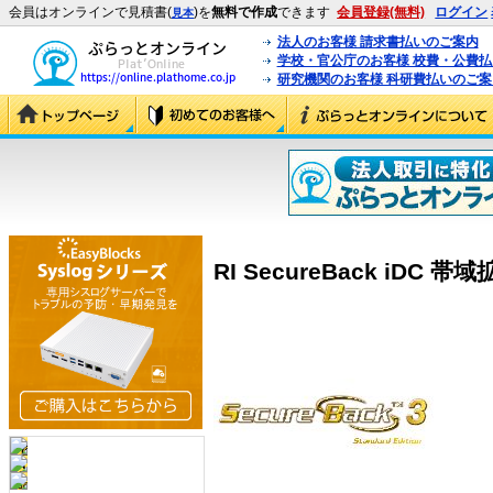
会員はオンラインで見積書(
)を
無料で作成
できます
会員登録(無料)
ログイン
見本
法人のお客様 請求書払いのご案内
学校・官公庁のお客様 校費・公費
研究機関のお客様 科研費払いのご案
RI SecureBack iDC 帯域