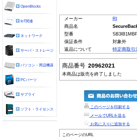
OpenBlocks
メーカー
RI
IoT関連
商品名
SecureBa
型番
SB3IB1MB
ネットワーク
保証条件
対象外
返品について
特定商取引
サーバ・ストレージ
商品番号
20962021
パソコン・周辺機器
本商品は販売を終了しました
PCパーツ
サプライ
このページを印刷する
ソフト・ライセンス
メールでURLを送る
お気に入りに追加する
このページのURL