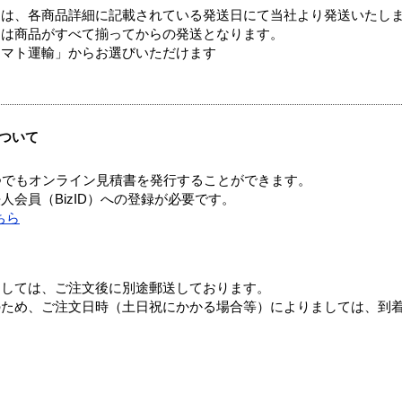
ては、各商品詳細に記載されている発送日にて当社より発送いたし
送は商品がすべて揃ってからの発送となります。
ヤマト運輸」からお選びいただけます
ついて
つでもオンライン見積書を発行することができます。
会員（BizID）への登録が必要です。
ちら
ましては、ご注文後に別途郵送しております。
のため、ご注文日時（土日祝にかかる場合等）によりましては、到