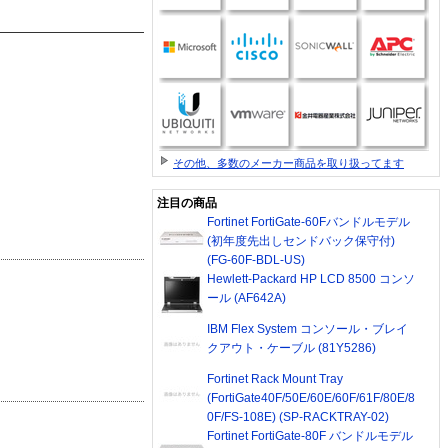
その他、多数のメーカー商品を取り扱ってます
注目の商品
Fortinet FortiGate-60Fバンドルモデル
(初年度先出しセンドバック保守付)
(FG-60F-BDL-US)
Hewlett-Packard HP LCD 8500 コンソ
ール (AF642A)
IBM Flex System コンソール・ブレイ
クアウト・ケーブル (81Y5286)
Fortinet Rack Mount Tray
(FortiGate40F/50E/60E/60F/61F/80E/8
0F/FS-108E) (SP-RACKTRAY-02)
Fortinet FortiGate-80F バンドルモデル