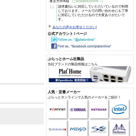
東京大学/K様
(ご利用期間2009年～)
“
請求書払いに対応していただいているので利用
しております。メールでの問い合わせにも丁寧
に対応していただけるので大変ありがたいで
す。
あなたの声をお寄せください!
公式アカウント / ページ
ぷらっとホーム社製品
当社ブランドの製品情報はこちら
人気・定番メーカー
ぷらっとオンラインで人気のメーカーをご紹介！