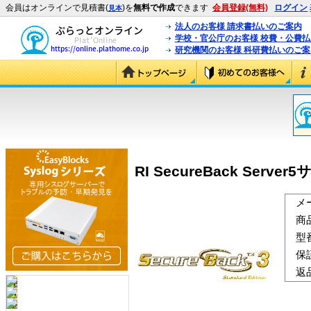
会員はオンラインで見積書(
)を
無料で作成
できます
会員登録(無料)
ログイン
見本
法人のお客様 請求書払いのご案内
学校・官公庁のお客様 校費・公費
研究機関のお客様 科研費払いのご案
RI SecureBack Serve
メ
商
型
保
返