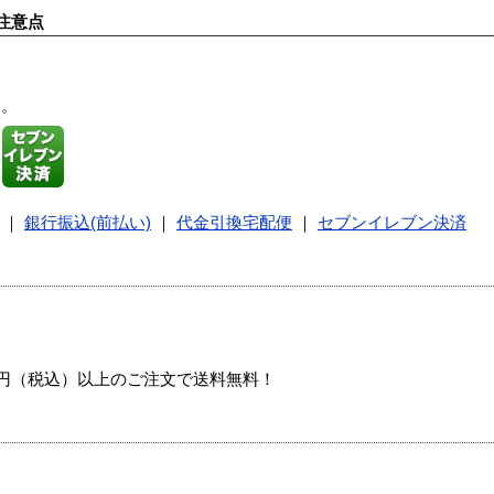
注意点
す。
｜
銀行振込(前払い)
｜
代金引換宅配便
｜
セブンイレブン決済
00円（税込）以上のご注文で送料無料！