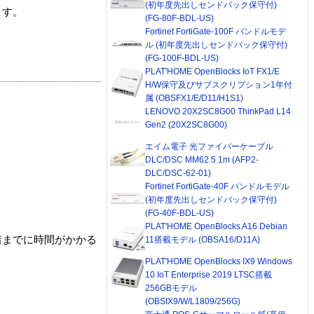
(初年度先出しセンドバック保守付)
ます。
(FG-80F-BDL-US)
Fortinet FortiGate-100F バンドルモデ
ル (初年度先出しセンドバック保守付)
(FG-100F-BDL-US)
PLAT'HOME OpenBlocks IoT FX1/E
H/W保守及びサブスクリプション1年付
属 (OBSFX1/E/D11/H1S1)
LENOVO 20X2SC8G00 ThinkPad L14
Gen2 (20X2SC8G00)
エイム電子 光ファイバーケーブル
DLC/DSC MM62.5 1m (AFP2-
DLC/DSC-62-01)
Fortinet FortiGate-40F バンドルモデル
(初年度先出しセンドバック保守付)
(FG-40F-BDL-US)
PLAT'HOME OpenBlocks A16 Debian
着までに時間がかかる
11搭載モデル (OBSA16/D11A)
PLAT'HOME OpenBlocks IX9 Windows
10 IoT Enterprise 2019 LTSC搭載
256GBモデル
(OBSIX9/W/L1809/256G)