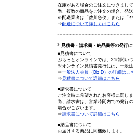
在庫がある場合のご注文につきまし
尚、複数の商品をご注文の場合、発
※配送業者は「佐川急便」または「
⇒
配送について詳しくはこちら
見積書・請求書・納品書等の発行に
■見積書について
ぷらっとオンラインでは、24時間い
※オンライン見積書発行には、一般法人
⇒
一般法人会員（BizID）の詳細はこ
⇒
見積書について詳細はこちら
■請求書について
ご注文時に希望されたお客様に関し
尚、請求書は、営業時間内での発行
場合がございます。
⇒
請求書について詳細はこちら
■納品書について
お届けする商品に同梱致します。