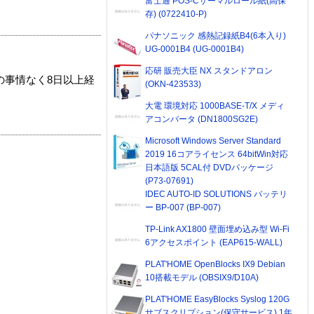
富士通 POS-Cサーマルロール紙(高保
存) (0722410-P)
パナソニック 感熱記録紙B4(6本入り)
UG-0001B4 (UG-0001B4)
応研 販売大臣 NX スタンドアロン
の事情なく8日以上経
(OKN-423533)
大電 環境対応 1000BASE-T/X メディ
アコンバータ (DN1800SG2E)
Microsoft Windows Server Standard
2019 16コアライセンス 64bitWin対応
日本語版 5CAL付 DVDパッケージ
(P73-07691)
IDEC AUTO-ID SOLUTIONS バッテリ
ー BP-007 (BP-007)
TP-Link AX1800 壁面埋め込み型 Wi-Fi
6アクセスポイント (EAP615-WALL)
PLAT'HOME OpenBlocks IX9 Debian
10搭載モデル (OBSIX9/D10A)
PLAT'HOME EasyBlocks Syslog 120G
サブスクリプション(保守サービス) 1年