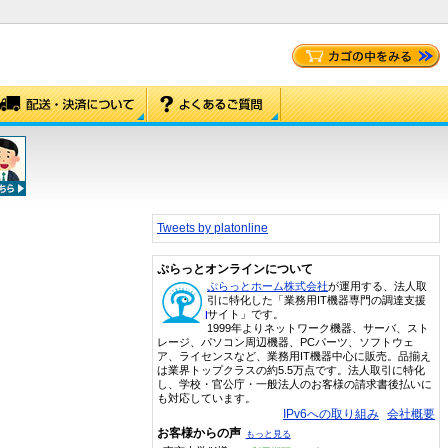
Tweets by platonline
ぷらっとオンラインについて
ぷらっとホーム株式会社
が運用する、法人取
引に特化した「業務用IT機器専門の調達支援
サイト」です。
1999年よりネットワーク機器、サーバ、スト
レージ、パソコン周辺機器、PCパーツ、ソフトウェ
ア、ライセンスなど、業務用IT機器中心に販売。品揃え
は業界トップクラスの約5.5万点です。法人取引に特化
し、学校・官公庁・一般法人のお客様の請求書後払いに
も対応しています。
IPv6への取り組み
会社概要
お客様からの声
もっと見る