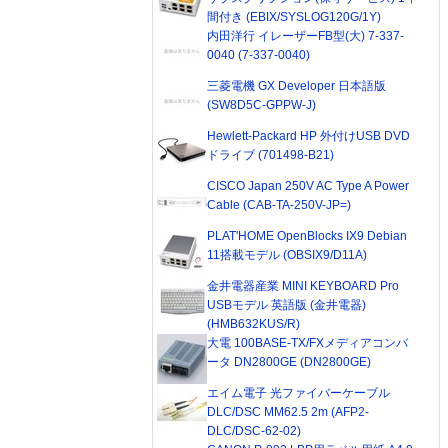
間付き (EBIX/SYSLOG120G/1Y)
内田洋行 イレーザーFB型(大) 7-337-
0040 (7-337-0040)
三菱電機 GX Developer 日本語版
(SW8D5C-GPPW-J)
Hewlett-Packard HP 外付けUSB DVD
ドライブ (701498-B21)
CISCO Japan 250V AC Type A Power
Cable (CAB-TA-250V-JP=)
PLAT'HOME OpenBlocks IX9 Debian
11搭載モデル (OBSIX9/D11A)
金井電器産業 MINI KEYBOARD Pro
USBモデル 英語版 (金井電器)
(HMB632KUS/R)
大電 100BASE-TX/FXメディアコンバ
ータ DN2800GE (DN2800GE)
エイム電子 光ファイバーケーブル
DLC/DSC MM62.5 2m (AFP2-
DLC/DSC-62-02)