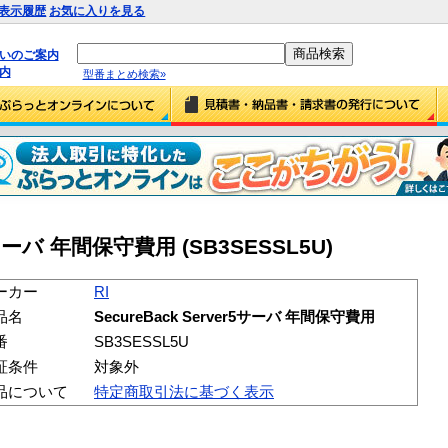
表示履歴
お気に入りを見る
払いのご案内
内
型番まとめ検索»
r5サーバ 年間保守費用 (SB3SESSL5U)
ーカー
RI
品名
SecureBack Server5サーバ 年間保守費用
番
SB3SESSL5U
証条件
対象外
品について
特定商取引法に基づく表示