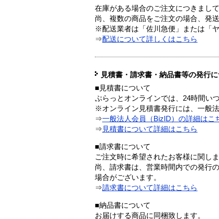
在庫がある場合のご注文につきまし
尚、複数の商品をご注文の場合、発
※配送業者は「佐川急便」または「
⇒
配送について詳しくはこちら
見積書・請求書・納品書等の発行に
■見積書について
ぷらっとオンラインでは、24時間い
※オンライン見積書発行には、一般法人
⇒
一般法人会員（BizID）の詳細はこ
⇒
見積書について詳細はこちら
■請求書について
ご注文時に希望されたお客様に関し
尚、請求書は、営業時間内での発行
場合がございます。
⇒
請求書について詳細はこちら
■納品書について
お届けする商品に同梱致します。