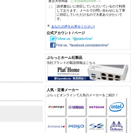
東京大学/K様
(ご利用期間2009年～)
“
請求書払いに対応していただいているので利用
しております。メールでの問い合わせにも丁寧
に対応していただけるので大変ありがたいで
す。
あなたの声をお寄せください!
公式アカウント / ページ
ぷらっとホーム社製品
当社ブランドの製品情報はこちら
人気・定番メーカー
ぷらっとオンラインで人気のメーカーをご紹介！