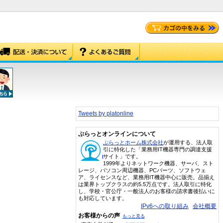
Tweets by platonline
ぷらっとオンラインについて
ぷらっとホーム株式会社
が運用する、法人取
引に特化した「業務用IT機器専門の調達支援
サイト」です。
1999年よりネットワーク機器、サーバ、スト
レージ、パソコン周辺機器、PCパーツ、ソフトウェ
ア、ライセンスなど、業務用IT機器中心に販売。品揃え
は業界トップクラスの約5.5万点です。法人取引に特化
し、学校・官公庁・一般法人のお客様の請求書後払いに
も対応しています。
IPv6への取り組み
会社概要
お客様からの声
もっと見る