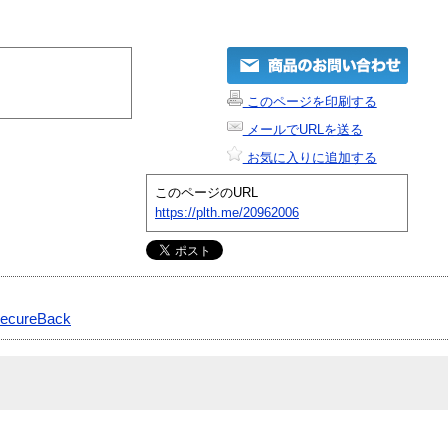
このページを印刷する
メールでURLを送る
お気に入りに追加する
このページのURL
https://plth.me/20962006
ecureBack