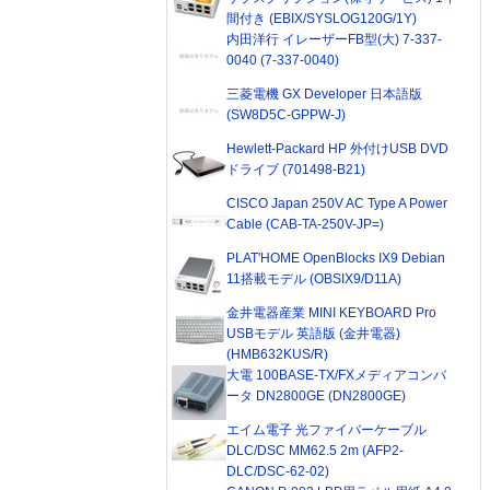
間付き (EBIX/SYSLOG120G/1Y)
内田洋行 イレーザーFB型(大) 7-337-
0040 (7-337-0040)
三菱電機 GX Developer 日本語版
(SW8D5C-GPPW-J)
Hewlett-Packard HP 外付けUSB DVD
ドライブ (701498-B21)
CISCO Japan 250V AC Type A Power
Cable (CAB-TA-250V-JP=)
PLAT'HOME OpenBlocks IX9 Debian
11搭載モデル (OBSIX9/D11A)
金井電器産業 MINI KEYBOARD Pro
USBモデル 英語版 (金井電器)
(HMB632KUS/R)
大電 100BASE-TX/FXメディアコンバ
ータ DN2800GE (DN2800GE)
エイム電子 光ファイバーケーブル
DLC/DSC MM62.5 2m (AFP2-
DLC/DSC-62-02)