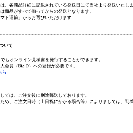
ては、各商品詳細に記載されている発送日にて当社より発送いたし
送は商品がすべて揃ってからの発送となります。
ヤマト運輸」からお選びいただけます
ついて
つでもオンライン見積書を発行することができます。
会員（BizID）への登録が必要です。
ちら
ましては、ご注文後に別途郵送しております。
のため、ご注文日時（土日祝にかかる場合等）によりましては、到