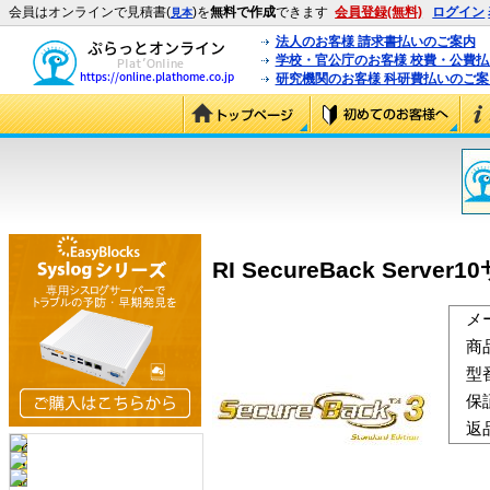
会員はオンラインで見積書(
)を
無料で作成
できます
会員登録(無料)
ログイン
見本
法人のお客様 請求書払いのご案内
学校・官公庁のお客様 校費・公費
研究機関のお客様 科研費払いのご案
RI SecureBack Server
メ
商
型
保
返