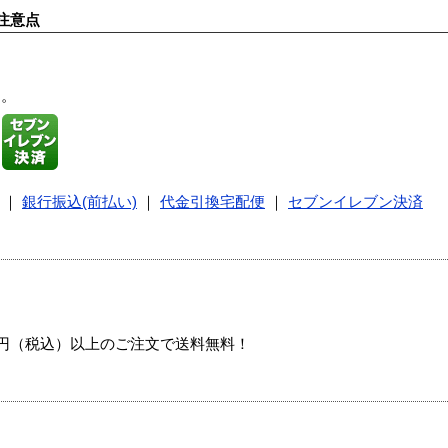
注意点
す。
｜
銀行振込(前払い)
｜
代金引換宅配便
｜
セブンイレブン決済
00円（税込）以上のご注文で送料無料！