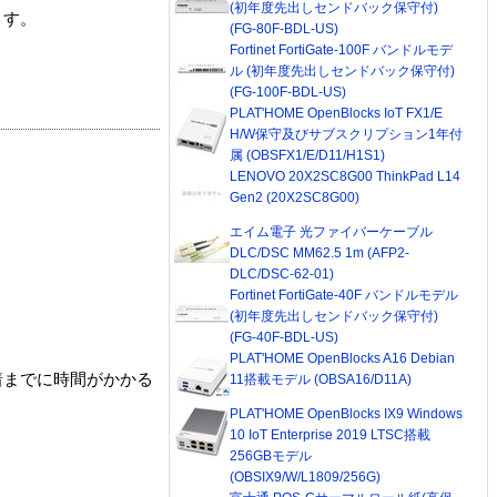
(初年度先出しセンドバック保守付)
ます。
(FG-80F-BDL-US)
Fortinet FortiGate-100F バンドルモデ
ル (初年度先出しセンドバック保守付)
(FG-100F-BDL-US)
PLAT'HOME OpenBlocks IoT FX1/E
H/W保守及びサブスクリプション1年付
属 (OBSFX1/E/D11/H1S1)
LENOVO 20X2SC8G00 ThinkPad L14
Gen2 (20X2SC8G00)
エイム電子 光ファイバーケーブル
DLC/DSC MM62.5 1m (AFP2-
DLC/DSC-62-01)
Fortinet FortiGate-40F バンドルモデル
(初年度先出しセンドバック保守付)
(FG-40F-BDL-US)
PLAT'HOME OpenBlocks A16 Debian
着までに時間がかかる
11搭載モデル (OBSA16/D11A)
PLAT'HOME OpenBlocks IX9 Windows
10 IoT Enterprise 2019 LTSC搭載
256GBモデル
(OBSIX9/W/L1809/256G)