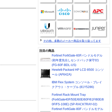
その他、多数のメーカー商品を取り扱ってます
注目の商品
Fortinet FortiGate-60Fバンドルモデル
(初年度先出しセンドバック保守付)
(FG-60F-BDL-US)
Hewlett-Packard HP LCD 8500 コンソ
ール (AF642A)
IBM Flex System コンソール・ブレイ
クアウト・ケーブル (81Y5286)
Fortinet Rack Mount Tray
(FortiGate40F/50E/60E/60F/61F/80E/8
0F/FS-108E) (SP-RACKTRAY-02)
Fortinet FortiGate-80F バンドルモデル