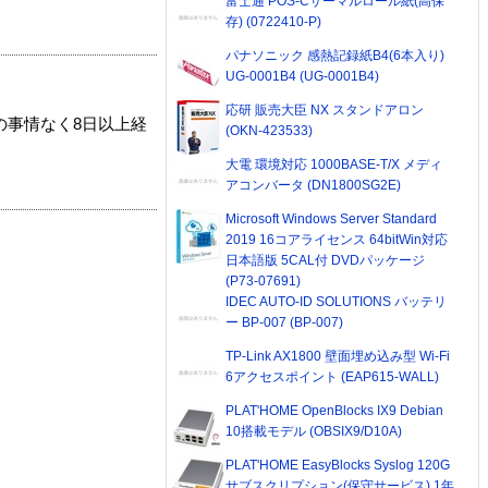
富士通 POS-Cサーマルロール紙(高保
存) (0722410-P)
パナソニック 感熱記録紙B4(6本入り)
UG-0001B4 (UG-0001B4)
応研 販売大臣 NX スタンドアロン
の事情なく8日以上経
(OKN-423533)
大電 環境対応 1000BASE-T/X メディ
アコンバータ (DN1800SG2E)
Microsoft Windows Server Standard
2019 16コアライセンス 64bitWin対応
日本語版 5CAL付 DVDパッケージ
(P73-07691)
IDEC AUTO-ID SOLUTIONS バッテリ
ー BP-007 (BP-007)
TP-Link AX1800 壁面埋め込み型 Wi-Fi
6アクセスポイント (EAP615-WALL)
PLAT'HOME OpenBlocks IX9 Debian
10搭載モデル (OBSIX9/D10A)
PLAT'HOME EasyBlocks Syslog 120G
サブスクリプション(保守サービス) 1年