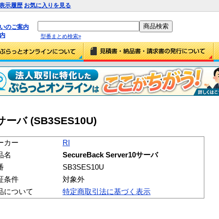
表示履歴
お気に入りを見る
払いのご案内
内
型番まとめ検索»
10サーバ (SB3SES10U)
ーカー
RI
品名
SecureBack Server10サーバ
番
SB3SES10U
証条件
対象外
品について
特定商取引法に基づく表示