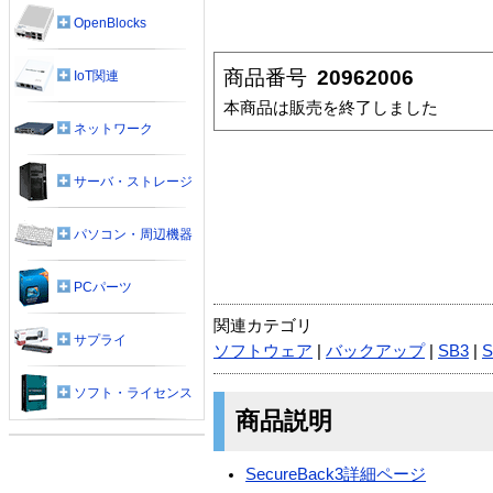
OpenBlocks
商品番号
20962006
IoT関連
本商品は販売を終了しました
ネットワーク
サーバ・ストレージ
パソコン・周辺機器
PCパーツ
関連カテゴリ
サプライ
ソフトウェア
|
バックアップ
|
SB3
|
S
ソフト・ライセンス
商品説明
SecureBack3詳細ページ