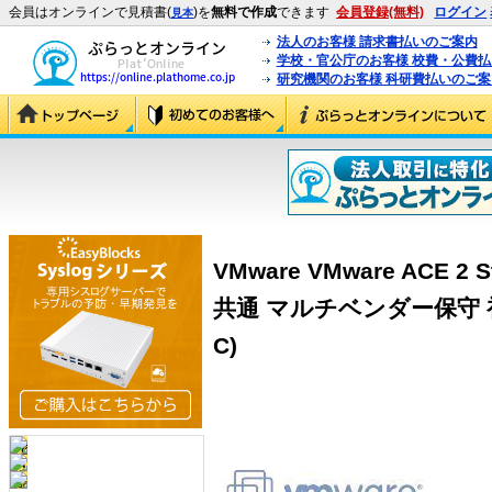
会員はオンラインで見積書(
)を
無料で作成
できます
会員登録(無料)
ログイン
見本
法人のお客様 請求書払いのご案内
学校・官公庁のお客様 校費・公費
研究機関のお客様 科研費払いのご案
VMware VMware ACE 2
共通 マルチベンダー保守 初年度
C)