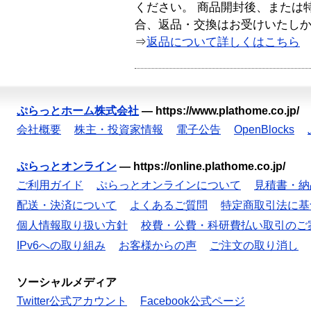
ください。 商品開封後、または
合、返品・交換はお受けいたし
⇒
返品について詳しくはこちら
ぷらっとホーム株式会社
—
https://www.plathome.co.jp/
会社概要
株主・投資家情報
電子公告
OpenBlocks
ぷらっとオンライン
—
https://online.plathome.co.jp/
ご利用ガイド
ぷらっとオンラインについて
見積書・納
配送・決済について
よくあるご質問
特定商取引法に基
個人情報取り扱い方針
校費・公費・科研費払い取引のご
IPv6への取り組み
お客様からの声
ご注文の取り消し
ソーシャルメディア
Twitter公式アカウント
Facebook公式ページ