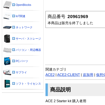
OpenBlocks
商品番号
20961969
IoT関連
本商品は販売を終了しました
ネットワーク
サーバ・ストレージ
パソコン・周辺機器
PCパーツ
関連カテゴリ
サプライ
ACE2
|
ACE2-CLIENT
|
追加用
|
仮想
ソフト・ライセンス
商品説明
ACE 2 Starter kit 購入者用