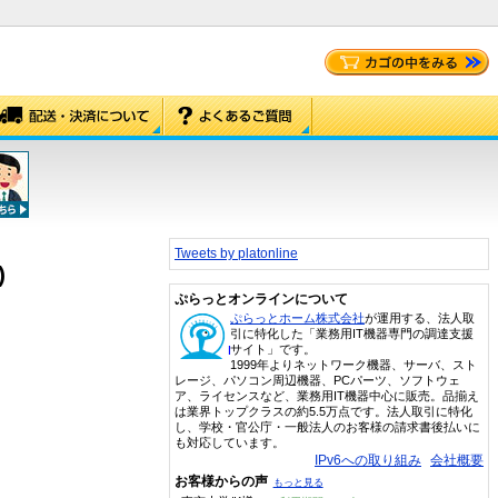
Tweets by platonline
)
ぷらっとオンラインについて
ぷらっとホーム株式会社
が運用する、法人取
引に特化した「業務用IT機器専門の調達支援
サイト」です。
1999年よりネットワーク機器、サーバ、スト
レージ、パソコン周辺機器、PCパーツ、ソフトウェ
ア、ライセンスなど、業務用IT機器中心に販売。品揃え
は業界トップクラスの約5.5万点です。法人取引に特化
し、学校・官公庁・一般法人のお客様の請求書後払いに
も対応しています。
IPv6への取り組み
会社概要
お客様からの声
もっと見る