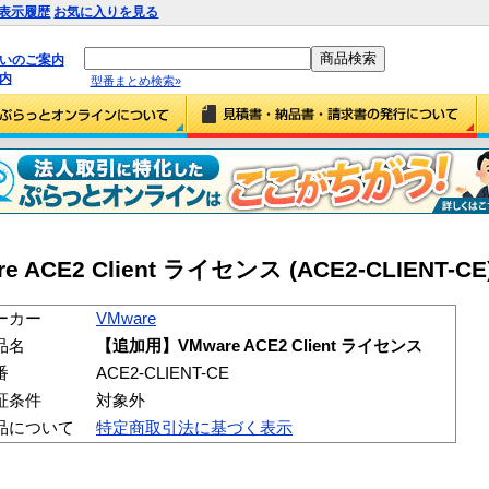
表示履歴
お気に入りを見る
払いのご案内
内
型番まとめ検索»
ACE2 Client ライセンス (ACE2-CLIENT-CE
ーカー
VMware
品名
【追加用】VMware ACE2 Client ライセンス
番
ACE2-CLIENT-CE
証条件
対象外
品について
特定商取引法に基づく表示