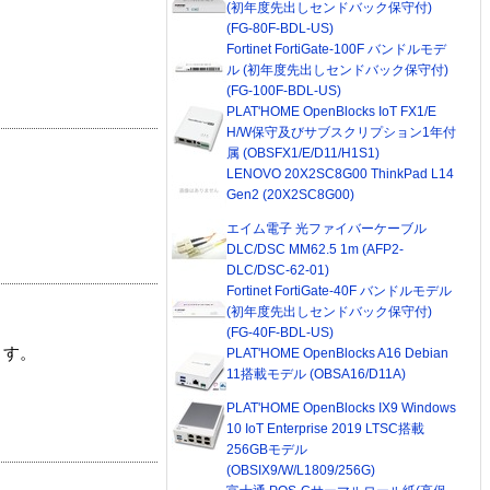
(初年度先出しセンドバック保守付)
(FG-80F-BDL-US)
Fortinet FortiGate-100F バンドルモデ
ル (初年度先出しセンドバック保守付)
(FG-100F-BDL-US)
PLAT'HOME OpenBlocks IoT FX1/E
H/W保守及びサブスクリプション1年付
属 (OBSFX1/E/D11/H1S1)
LENOVO 20X2SC8G00 ThinkPad L14
Gen2 (20X2SC8G00)
エイム電子 光ファイバーケーブル
DLC/DSC MM62.5 1m (AFP2-
DLC/DSC-62-01)
Fortinet FortiGate-40F バンドルモデル
(初年度先出しセンドバック保守付)
(FG-40F-BDL-US)
ます。
PLAT'HOME OpenBlocks A16 Debian
11搭載モデル (OBSA16/D11A)
PLAT'HOME OpenBlocks IX9 Windows
10 IoT Enterprise 2019 LTSC搭載
256GBモデル
(OBSIX9/W/L1809/256G)