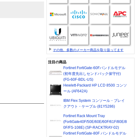
その他、多数のメーカー商品を取り扱ってます
注目の商品
Fortinet FortiGate-60Fバンドルモデル
(初年度先出しセンドバック保守付)
(FG-60F-BDL-US)
Hewlett-Packard HP LCD 8500 コンソ
ール (AF642A)
IBM Flex System コンソール・ブレイ
クアウト・ケーブル (81Y5286)
Fortinet Rack Mount Tray
(FortiGate40F/50E/60E/60F/61F/80E/8
0F/FS-108E) (SP-RACKTRAY-02)
Fortinet FortiGate-80F バンドルモデル