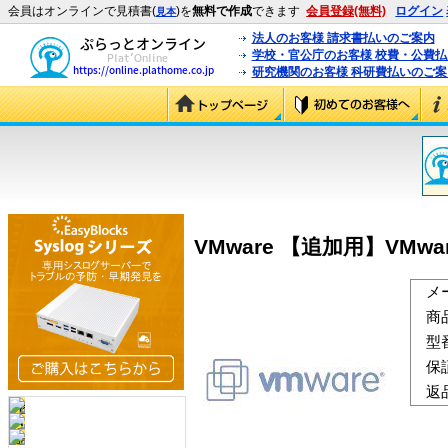
会員はオンラインで見積書(
)を
無料で作成
できます
会員登録(無料)
ログイン
見本
法人のお客様 請求書払いのご案内
学校・官公庁のお客様 校費・公費
研究機関のお客様 科研費払いのご案
VMware 【追加用】VMware 
メ
商
型
保
返