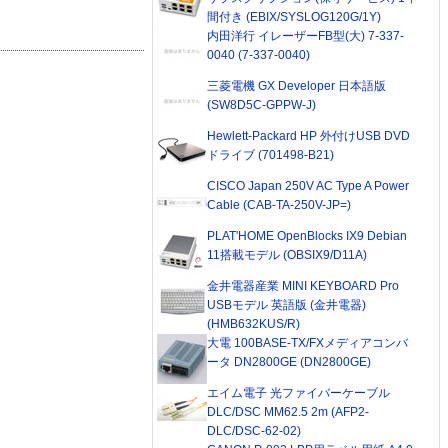
間付き (EBIX/SYSLOG120G/1Y)
内田洋行 イレーザーFB型(大) 7-337-
0040 (7-337-0040)
三菱電機 GX Developer 日本語版
(SW8D5C-GPPW-J)
Hewlett-Packard HP 外付けUSB DVD
ドライブ (701498-B21)
CISCO Japan 250V AC Type A Power
Cable (CAB-TA-250V-JP=)
PLAT'HOME OpenBlocks IX9 Debian
11搭載モデル (OBSIX9/D11A)
金井電器産業 MINI KEYBOARD Pro
USBモデル 英語版 (金井電器)
(HMB632KUS/R)
大電 100BASE-TX/FXメディアコンバ
ータ DN2800GE (DN2800GE)
エイム電子 光ファイバーケーブル
DLC/DSC MM62.5 2m (AFP2-
DLC/DSC-62-02)