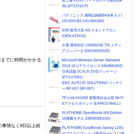
富士通 POS-Cサーマルロール紙(高保
存) (0722410-P)
パナソニック 感熱記録紙B4(6本入り)
UG-0001B4 (UG-0001B4)
応研 販売大臣 NX スタンドアロン
(OKN-423533)
大電 環境対応 1000BASE-T/X メディ
アコンバータ (DN1800SG2E)
着までに時間がかかる
Microsoft Windows Server Standard
2019 16コアライセンス 64bitWin対応
日本語版 5CAL付 DVDパッケージ
(P73-07691)
IDEC AUTO-ID SOLUTIONS バッテリ
ー BP-007 (BP-007)
TP-Link AX1800 壁面埋め込み型 Wi-Fi
6アクセスポイント (EAP615-WALL)
PLAT'HOME OpenBlocks IX9 Debian
10搭載モデル (OBSIX9/D10A)
の事情なく8日以上経
PLAT'HOME EasyBlocks Syslog 120G
サブスクリプション(保守サービス) 1年