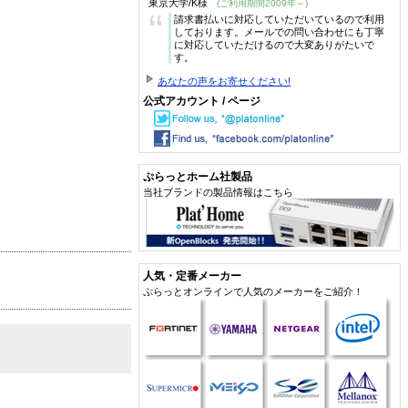
東京大学/K様
(ご利用期間2009年～)
“
請求書払いに対応していただいているので利用
しております。メールでの問い合わせにも丁寧
に対応していただけるので大変ありがたいで
す。
あなたの声をお寄せください!
公式アカウント / ページ
ぷらっとホーム社製品
当社ブランドの製品情報はこちら
人気・定番メーカー
ぷらっとオンラインで人気のメーカーをご紹介！