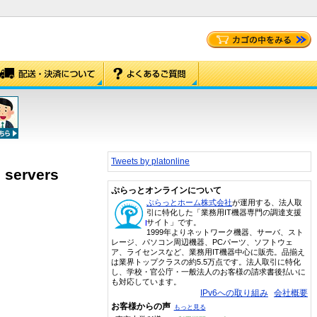
Tweets by platonline
 servers
ぷらっとオンラインについて
ぷらっとホーム株式会社
が運用する、法人取
引に特化した「業務用IT機器専門の調達支援
サイト」です。
1999年よりネットワーク機器、サーバ、スト
レージ、パソコン周辺機器、PCパーツ、ソフトウェ
ア、ライセンスなど、業務用IT機器中心に販売。品揃え
は業界トップクラスの約5.5万点です。法人取引に特化
し、学校・官公庁・一般法人のお客様の請求書後払いに
も対応しています。
IPv6への取り組み
会社概要
お客様からの声
もっと見る