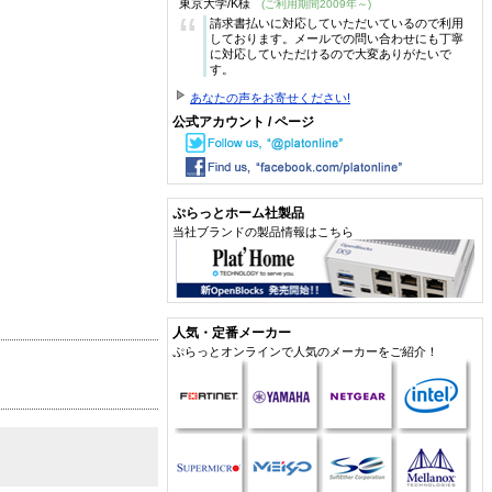
東京大学/K様
(ご利用期間2009年～)
“
請求書払いに対応していただいているので利用
しております。メールでの問い合わせにも丁寧
に対応していただけるので大変ありがたいで
す。
あなたの声をお寄せください!
公式アカウント / ページ
ぷらっとホーム社製品
当社ブランドの製品情報はこちら
人気・定番メーカー
ぷらっとオンラインで人気のメーカーをご紹介！