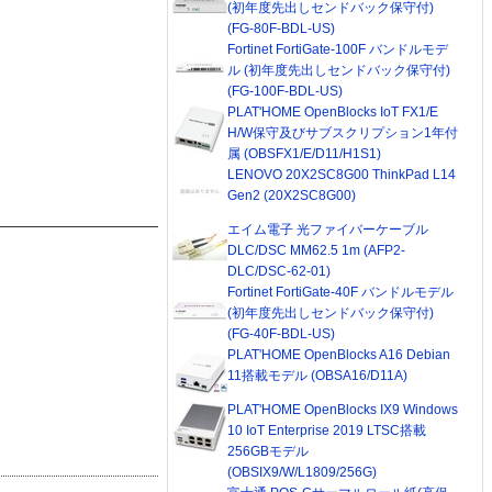
(初年度先出しセンドバック保守付)
(FG-80F-BDL-US)
Fortinet FortiGate-100F バンドルモデ
ル (初年度先出しセンドバック保守付)
(FG-100F-BDL-US)
PLAT'HOME OpenBlocks IoT FX1/E
H/W保守及びサブスクリプション1年付
属 (OBSFX1/E/D11/H1S1)
LENOVO 20X2SC8G00 ThinkPad L14
Gen2 (20X2SC8G00)
エイム電子 光ファイバーケーブル
DLC/DSC MM62.5 1m (AFP2-
DLC/DSC-62-01)
Fortinet FortiGate-40F バンドルモデル
(初年度先出しセンドバック保守付)
(FG-40F-BDL-US)
PLAT'HOME OpenBlocks A16 Debian
11搭載モデル (OBSA16/D11A)
PLAT'HOME OpenBlocks IX9 Windows
10 IoT Enterprise 2019 LTSC搭載
256GBモデル
(OBSIX9/W/L1809/256G)