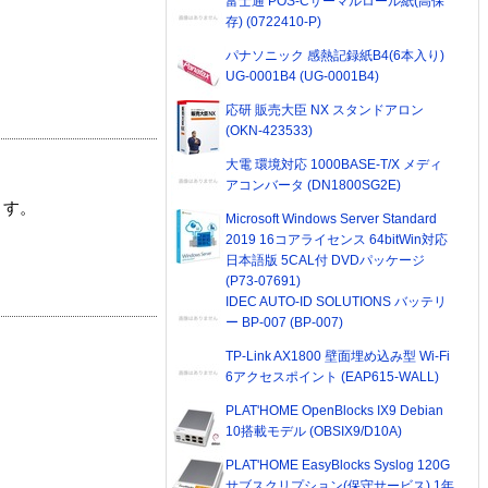
富士通 POS-Cサーマルロール紙(高保
存) (0722410-P)
パナソニック 感熱記録紙B4(6本入り)
UG-0001B4 (UG-0001B4)
応研 販売大臣 NX スタンドアロン
(OKN-423533)
大電 環境対応 1000BASE-T/X メディ
アコンバータ (DN1800SG2E)
ます。
Microsoft Windows Server Standard
2019 16コアライセンス 64bitWin対応
日本語版 5CAL付 DVDパッケージ
(P73-07691)
IDEC AUTO-ID SOLUTIONS バッテリ
ー BP-007 (BP-007)
TP-Link AX1800 壁面埋め込み型 Wi-Fi
6アクセスポイント (EAP615-WALL)
PLAT'HOME OpenBlocks IX9 Debian
10搭載モデル (OBSIX9/D10A)
PLAT'HOME EasyBlocks Syslog 120G
サブスクリプション(保守サービス) 1年