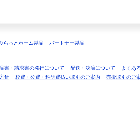
ぷらっとホーム製品
パートナー製品
品書・請求書の発行について
配送・決済について
よくあ
方針
校費・公費・科研費払い取引のご案内
売掛取引のご