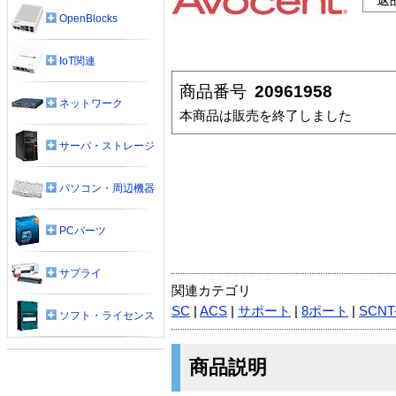
OpenBlocks
IoT関連
商品番号
20961958
ネットワーク
本商品は販売を終了しました
サーバ・ストレージ
パソコン・周辺機器
PCパーツ
サプライ
関連カテゴリ
SC
|
ACS
|
サポート
|
8ポート
|
SCNT
ソフト・ライセンス
商品説明