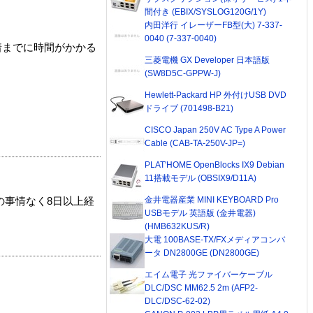
間付き (EBIX/SYSLOG120G/1Y)
内田洋行 イレーザーFB型(大) 7-337-
0040 (7-337-0040)
着までに時間がかかる
三菱電機 GX Developer 日本語版
(SW8D5C-GPPW-J)
Hewlett-Packard HP 外付けUSB DVD
ドライブ (701498-B21)
CISCO Japan 250V AC Type A Power
Cable (CAB-TA-250V-JP=)
PLAT'HOME OpenBlocks IX9 Debian
11搭載モデル (OBSIX9/D11A)
金井電器産業 MINI KEYBOARD Pro
の事情なく8日以上経
USBモデル 英語版 (金井電器)
(HMB632KUS/R)
大電 100BASE-TX/FXメディアコンバ
ータ DN2800GE (DN2800GE)
エイム電子 光ファイバーケーブル
DLC/DSC MM62.5 2m (AFP2-
DLC/DSC-62-02)