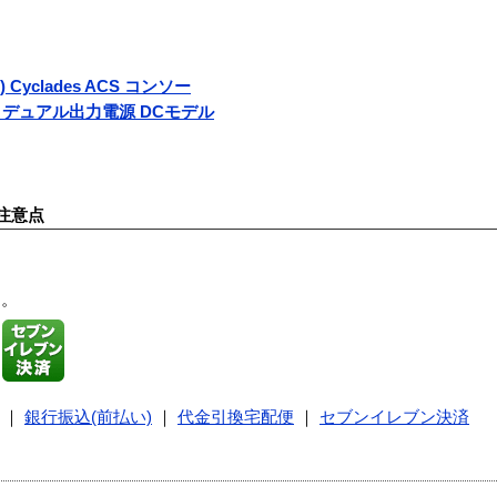
S) Cyclades ACS コンソー
 デュアル出力電源 DCモデル
注意点
す。
｜
銀行振込(前払い)
｜
代金引換宅配便
｜
セブンイレブン決済