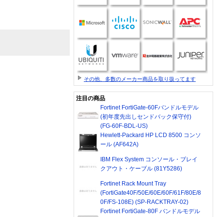
その他、多数のメーカー商品を取り扱ってます
注目の商品
Fortinet FortiGate-60Fバンドルモデル
(初年度先出しセンドバック保守付)
(FG-60F-BDL-US)
Hewlett-Packard HP LCD 8500 コンソ
ール (AF642A)
IBM Flex System コンソール・ブレイ
クアウト・ケーブル (81Y5286)
Fortinet Rack Mount Tray
(FortiGate40F/50E/60E/60F/61F/80E/8
0F/FS-108E) (SP-RACKTRAY-02)
Fortinet FortiGate-80F バンドルモデル