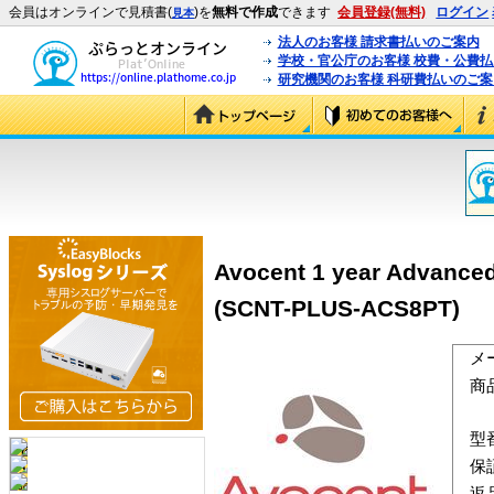
会員はオンラインで見積書(
)を
無料で作成
できます
会員登録(無料)
ログイン
見本
法人のお客様 請求書払いのご案内
学校・官公庁のお客様 校費・公費
研究機関のお客様 科研費払いのご案
Avocent 1 year Advanced
(SCNT-PLUS-ACS8PT)
メ
商
型
保
返