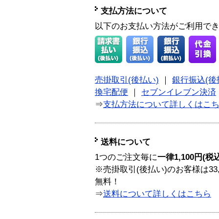
支払方法について
以下のお支払い方法がご利用で
売掛取引(後払い)
｜
銀行振込(後
換宅配便
｜
セブンイレブン決済
⇒
支払方法について詳しくはこ
送料について
1つのご注文毎に
一律1,100円(税
※売掛取引(後払い)のお客様は33
無料！
⇒
送料について詳しくはこちら