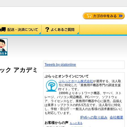
Tweets by platonline
スパック アカデミ
ぷらっとオンラインについて
ぷらっとホーム株式会社
が運用する、法人取
引に特化した「業務用IT機器専門の調達支援
サイト」です。
1999年よりネットワーク機器、サーバ、スト
レージ、パソコン周辺機器、PCパーツ、ソフトウェ
ア、ライセンスなど、業務用IT機器中心に販売。品揃え
は業界トップクラスの約5.5万点です。法人取引に特化
し、学校・官公庁・一般法人のお客様の請求書後払いに
も対応しています。
IPv6への取り組み
会社概要
お客様からの声
もっと見る