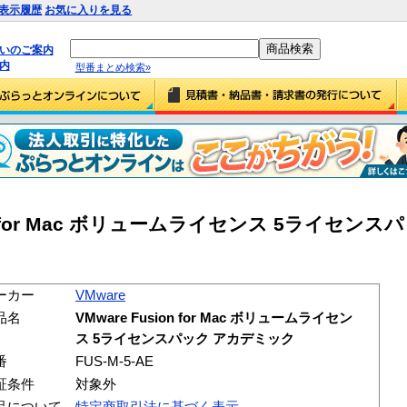
表示履歴
お気に入りを見る
払いのご案内
内
型番まとめ検索»
sion for Mac ボリュームライセンス 5ライセン
ーカー
VMware
品名
VMware Fusion for Mac ボリュームライセン
ス 5ライセンスパック アカデミック
番
FUS-M-5-AE
証条件
対象外
品について
特定商取引法に基づく表示