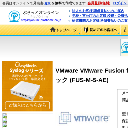
会員はオンラインで見積書(
)を
無料で作成
できます
会員登録(無料)
ログイン
見本
法人のお客様 請求書払いのご案内
学校・官公庁のお客様 校費・公費
研究機関のお客様 科研費払いのご案
VMware VMware Fu
ック (FUS-M-5-AE)
メ
商
型
保
返