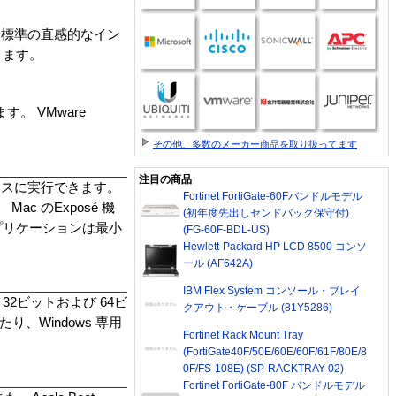
Mac 標準の直感的なイン
きます。
す。 VMware
その他、多数のメーカー商品を取り扱ってます
注目の商品
ームレスに実行できます。
Fortinet FortiGate-60Fバンドルモデル
ac のExposé 機
(初年度先出しセンドバック保守付)
アプリケーションは最小
(FG-60F-BDL-US)
Hewlett-Packard HP LCD 8500 コンソ
ール (AF642A)
IBM Flex System コンソール・ブレイ
32ビットおよび 64ビ
クアウト・ケーブル (81Y5286)
り、Windows 専用
Fortinet Rack Mount Tray
(FortiGate40F/50E/60E/60F/61F/80E/8
0F/FS-108E) (SP-RACKTRAY-02)
Fortinet FortiGate-80F バンドルモデル