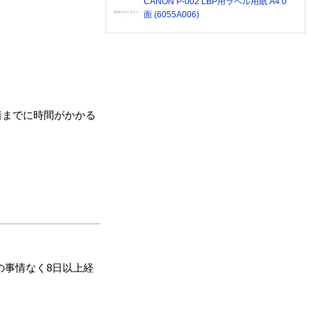
CANON P-002 LBP用ラベル用紙 A4 0
面 (6055A006)
着までに時間がかかる
の事情なく8日以上経