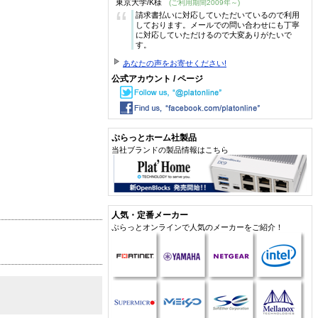
東京大学/K様
(ご利用期間2009年～)
“
請求書払いに対応していただいているので利用
しております。メールでの問い合わせにも丁寧
に対応していただけるので大変ありがたいで
す。
あなたの声をお寄せください!
公式アカウント / ページ
ぷらっとホーム社製品
当社ブランドの製品情報はこちら
人気・定番メーカー
ぷらっとオンラインで人気のメーカーをご紹介！