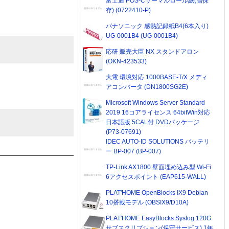
富士通 POS-Cサーマルロール紙(高保
存) (0722410-P)
パナソニック 感熱記録紙B4(6本入り)
UG-0001B4 (UG-0001B4)
応研 販売大臣 NX スタンドアロン
(OKN-423533)
大電 環境対応 1000BASE-T/X メディ
アコンバータ (DN1800SG2E)
Microsoft Windows Server Standard
2019 16コアライセンス 64bitWin対応
日本語版 5CAL付 DVDパッケージ
(P73-07691)
IDEC AUTO-ID SOLUTIONS バッテリ
ー BP-007 (BP-007)
TP-Link AX1800 壁面埋め込み型 Wi-Fi
6アクセスポイント (EAP615-WALL)
PLAT'HOME OpenBlocks IX9 Debian
10搭載モデル (OBSIX9/D10A)
PLAT'HOME EasyBlocks Syslog 120G
サブスクリプション(保守サービス) 1年