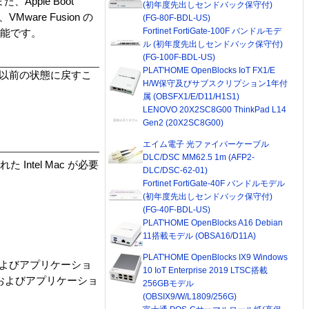
、Apple Boot
(初年度先出しセンドバック保守付)
are Fusion の
(FG-80F-BDL-US)
Fortinet FortiGate-100F バンドルモデ
可能です。
ル (初年度先出しセンドバック保守付)
(FG-100F-BDL-US)
PLAT'HOME OpenBlocks IoT FX1/E
に以前の状態に戻すこ
H/W保守及びサブスクリプション1年付
属 (OBSFX1/E/D11/H1S1)
LENOVO 20X2SC8G00 ThinkPad L14
Gen2 (20X2SC8G00)
エイム電子 光ファイバーケーブル
DLC/DSC MM62.5 1m (AFP2-
 Intel Mac が必要
DLC/DSC-62-01)
Fortinet FortiGate-40F バンドルモデル
(初年度先出しセンドバック保守付)
(FG-40F-BDL-US)
PLAT'HOME OpenBlocks A16 Debian
11搭載モデル (OBSA16/D11A)
PLAT'HOME OpenBlocks IX9 Windows
 およびアプリケーショ
10 IoT Enterprise 2019 LTSC搭載
およびアプリケーショ
256GBモデル
(OBSIX9/W/L1809/256G)