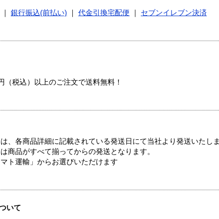
｜
銀行振込(前払い)
｜
代金引換宅配便
｜
セブンイレブン決済
00円（税込）以上のご注文で送料無料！
ては、各商品詳細に記載されている発送日にて当社より発送いたし
送は商品がすべて揃ってからの発送となります。
ヤマト運輸」からお選びいただけます
ついて