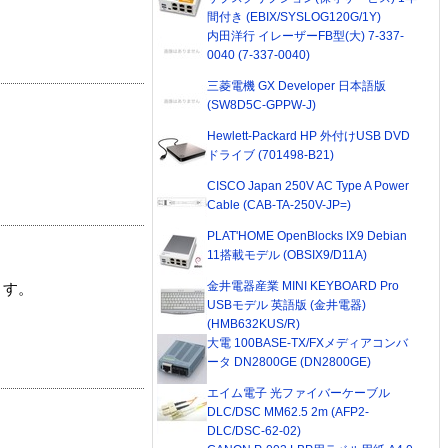
間付き (EBIX/SYSLOG120G/1Y)
内田洋行 イレーザーFB型(大) 7-337-
0040 (7-337-0040)
三菱電機 GX Developer 日本語版
(SW8D5C-GPPW-J)
Hewlett-Packard HP 外付けUSB DVD
ドライブ (701498-B21)
CISCO Japan 250V AC Type A Power
Cable (CAB-TA-250V-JP=)
PLAT'HOME OpenBlocks IX9 Debian
11搭載モデル (OBSIX9/D11A)
金井電器産業 MINI KEYBOARD Pro
ます。
USBモデル 英語版 (金井電器)
(HMB632KUS/R)
大電 100BASE-TX/FXメディアコンバ
ータ DN2800GE (DN2800GE)
エイム電子 光ファイバーケーブル
DLC/DSC MM62.5 2m (AFP2-
DLC/DSC-62-02)