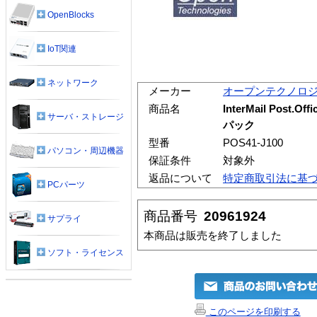
OpenBlocks
IoT関連
ネットワーク
メーカー
オープンテクノロ
商品名
InterMail Post.Off
サーバ・ストレージ
パック
型番
POS41-J100
パソコン・周辺機器
保証条件
対象外
返品について
特定商取引法に基
PCパーツ
商品番号
20961924
サプライ
本商品は販売を終了しました
ソフト・ライセンス
このページを印刷する