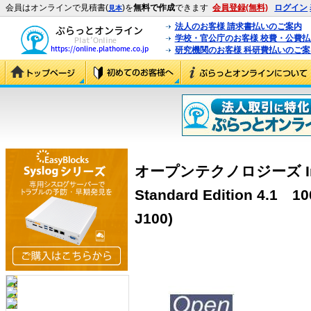
会員はオンラインで見積書(
)を
無料で作成
できます
会員登録(無料)
ログイン
見本
法人のお客様 請求書払いのご案内
学校・官公庁のお客様 校費・公費
研究機関のお客様 科研費払いのご案
オープンテクノロジーズ InterM
Standard Edition 4.1 
J100)