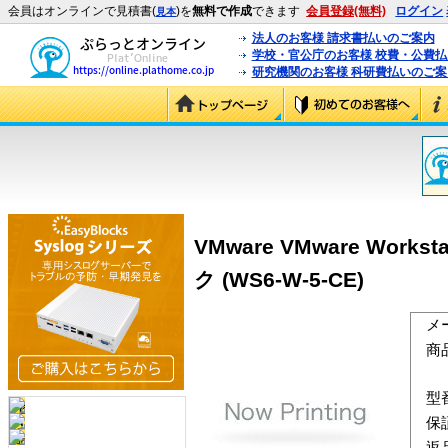
会員はオンラインで見積書(
)を
無料で作成
できます
会員登録(無料)
ログイン
見本
法人のお客様 請求書払いのご案内
学校・官公庁のお客様 校費・公費
研究機関のお客様 科研費払いのご案
VMware VMware Wor
ク (WS6-W-5-CE)
メ
商
型
保
返