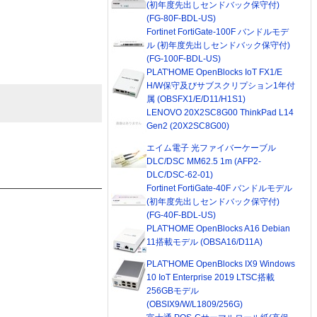
(初年度先出しセンドバック保守付)
(FG-80F-BDL-US)
Fortinet FortiGate-100F バンドルモデ
ル (初年度先出しセンドバック保守付)
(FG-100F-BDL-US)
PLAT'HOME OpenBlocks IoT FX1/E
H/W保守及びサブスクリプション1年付
属 (OBSFX1/E/D11/H1S1)
LENOVO 20X2SC8G00 ThinkPad L14
Gen2 (20X2SC8G00)
エイム電子 光ファイバーケーブル
DLC/DSC MM62.5 1m (AFP2-
DLC/DSC-62-01)
Fortinet FortiGate-40F バンドルモデル
(初年度先出しセンドバック保守付)
(FG-40F-BDL-US)
PLAT'HOME OpenBlocks A16 Debian
11搭載モデル (OBSA16/D11A)
PLAT'HOME OpenBlocks IX9 Windows
10 IoT Enterprise 2019 LTSC搭載
256GBモデル
(OBSIX9/W/L1809/256G)