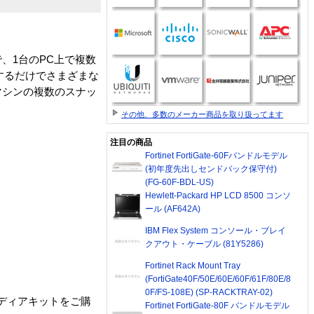
アで、1台のPC上で複数
ックするだけでさまざまな
マシンの複数のスナッ
その他、多数のメーカー商品を取り扱ってます
注目の商品
Fortinet FortiGate-60Fバンドルモデル
(初年度先出しセンドバック保守付)
(FG-60F-BDL-US)
Hewlett-Packard HP LCD 8500 コンソ
ール (AF642A)
IBM Flex System コンソール・ブレイ
クアウト・ケーブル (81Y5286)
Fortinet Rack Mount Tray
(FortiGate40F/50E/60E/60F/61F/80E/8
0F/FS-108E) (SP-RACKTRAY-02)
ディアキットをご購
Fortinet FortiGate-80F バンドルモデル