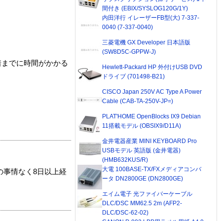
間付き (EBIX/SYSLOG120G/1Y)
内田洋行 イレーザーFB型(大) 7-337-
0040 (7-337-0040)
三菱電機 GX Developer 日本語版
(SW8D5C-GPPW-J)
着までに時間がかかる
Hewlett-Packard HP 外付けUSB DVD
ドライブ (701498-B21)
CISCO Japan 250V AC Type A Power
Cable (CAB-TA-250V-JP=)
PLAT'HOME OpenBlocks IX9 Debian
11搭載モデル (OBSIX9/D11A)
金井電器産業 MINI KEYBOARD Pro
USBモデル 英語版 (金井電器)
(HMB632KUS/R)
大電 100BASE-TX/FXメディアコンバ
の事情なく8日以上経
ータ DN2800GE (DN2800GE)
エイム電子 光ファイバーケーブル
DLC/DSC MM62.5 2m (AFP2-
DLC/DSC-62-02)