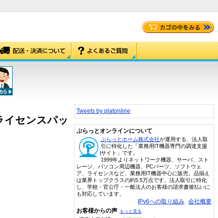
Tweets by platonline
ス 5ライセンスパッ
ぷらっとオンラインについて
ぷらっとホーム株式会社
が運用する、法人取
引に特化した「業務用IT機器専門の調達支援
サイト」です。
1999年よりネットワーク機器、サーバ、スト
レージ、パソコン周辺機器、PCパーツ、ソフトウェ
ア、ライセンスなど、業務用IT機器中心に販売。品揃え
は業界トップクラスの約5.5万点です。法人取引に特化
し、学校・官公庁・一般法人のお客様の請求書後払いに
も対応しています。
IPv6への取り組み
会社概要
お客様からの声
もっと見る