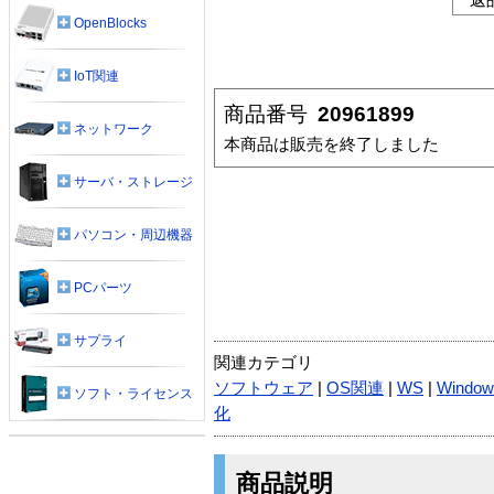
OpenBlocks
IoT関連
商品番号
20961899
ネットワーク
本商品は販売を終了しました
サーバ・ストレージ
パソコン・周辺機器
PCパーツ
サプライ
関連カテゴリ
ソフトウェア
|
OS関連
|
WS
|
Window
ソフト・ライセンス
化
商品説明