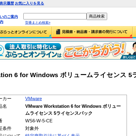
表示履歴
お気に入りを見る
払いのご案内
内
型番まとめ検索»
kstation 6 for Windows ボリュームライセン
ーカー
VMware
品名
VMware Workstation 6 for Windows ボリュー
ムライセンス 5ライセンスパック
番
WS6-W-5-CE
証条件
対象外
品について
特定商取引法に基づく表示