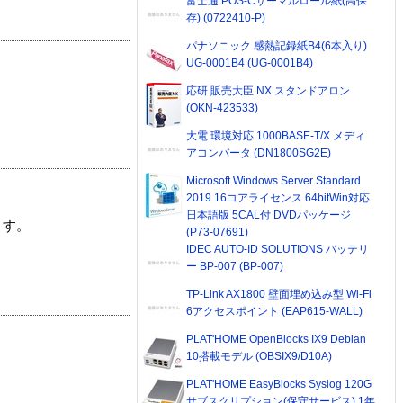
富士通 POS-Cサーマルロール紙(高保
存) (0722410-P)
パナソニック 感熱記録紙B4(6本入り)
UG-0001B4 (UG-0001B4)
応研 販売大臣 NX スタンドアロン
(OKN-423533)
大電 環境対応 1000BASE-T/X メディ
アコンバータ (DN1800SG2E)
Microsoft Windows Server Standard
2019 16コアライセンス 64bitWin対応
日本語版 5CAL付 DVDパッケージ
ます。
(P73-07691)
IDEC AUTO-ID SOLUTIONS バッテリ
ー BP-007 (BP-007)
TP-Link AX1800 壁面埋め込み型 Wi-Fi
6アクセスポイント (EAP615-WALL)
PLAT'HOME OpenBlocks IX9 Debian
10搭載モデル (OBSIX9/D10A)
PLAT'HOME EasyBlocks Syslog 120G
サブスクリプション(保守サービス) 1年