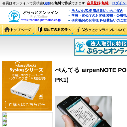
会員はオンラインで見積書(
)を
無料で作成
できます
会員登録(無料)
ログイン
見本
法人のお客様 請求書払いのご案内
学校・官公庁のお客様 校費・公費
研究機関のお客様 科研費払いのご案
ぺんてる airpenNOTE 
PK1)