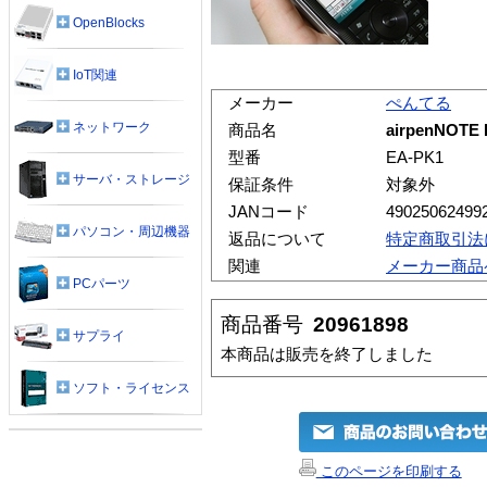
OpenBlocks
IoT関連
メーカー
ぺんてる
ネットワーク
商品名
airpenNO
型番
EA-PK1
サーバ・ストレージ
保証条件
対象外
JANコード
49025062499
パソコン・周辺機器
返品について
特定商取引法
関連
メーカー商品
PCパーツ
商品番号
20961898
サプライ
本商品は販売を終了しました
ソフト・ライセンス
このページを印刷する