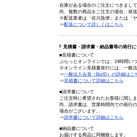
在庫がある場合のご注文につきまし
尚、複数の商品をご注文の場合、発
※配送業者は「佐川急便」または「
⇒
配送について詳しくはこちら
見積書・請求書・納品書等の発行に
■見積書について
ぷらっとオンラインでは、24時間い
※オンライン見積書発行には、一般法人
⇒
一般法人会員（BizID）の詳細はこ
⇒
見積書について詳細はこちら
■請求書について
ご注文時に希望されたお客様に関し
尚、請求書は、営業時間内での発行
場合がございます。
⇒
請求書について詳細はこちら
■納品書について
お届けする商品に同梱致します。