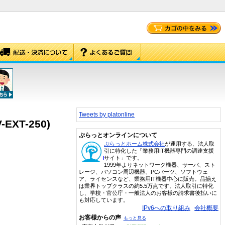
Tweets by platonline
EXT-250)
ぷらっとオンラインについて
ぷらっとホーム株式会社
が運用する、法人取
引に特化した「業務用IT機器専門の調達支援
サイト」です。
1999年よりネットワーク機器、サーバ、スト
レージ、パソコン周辺機器、PCパーツ、ソフトウェ
ア、ライセンスなど、業務用IT機器中心に販売。品揃え
は業界トップクラスの約5.5万点です。法人取引に特化
し、学校・官公庁・一般法人のお客様の請求書後払いに
も対応しています。
IPv6への取り組み
会社概要
お客様からの声
もっと見る