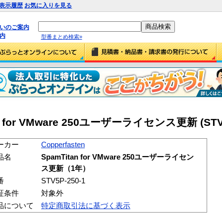
表示履歴
お気に入りを見る
払いのご案内
内
型番まとめ検索»
tan for VMware 250ユーザーライセンス更新 (STV-
ーカー
Copperfasten
品名
SpamTitan for VMware 250ユーザーライセン
ス更新（1年）
番
STV5P-250-1
証条件
対象外
品について
特定商取引法に基づく表示