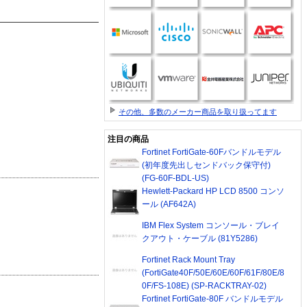
その他、多数のメーカー商品を取り扱ってます
注目の商品
Fortinet FortiGate-60Fバンドルモデル
(初年度先出しセンドバック保守付)
(FG-60F-BDL-US)
Hewlett-Packard HP LCD 8500 コンソ
ール (AF642A)
IBM Flex System コンソール・ブレイ
クアウト・ケーブル (81Y5286)
Fortinet Rack Mount Tray
(FortiGate40F/50E/60E/60F/61F/80E/8
0F/FS-108E) (SP-RACKTRAY-02)
Fortinet FortiGate-80F バンドルモデル