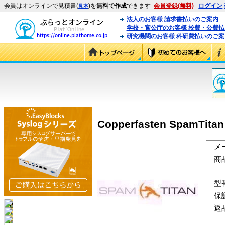
会員はオンラインで見積書(
)を
無料で作成
できます
会員登録(無料)
ログイン
見本
法人のお客様 請求書払いのご案内
学校・官公庁のお客様 校費・公費
研究機関のお客様 科研費払いのご案
Copperfasten SpamTi
メ
商
型
保
返