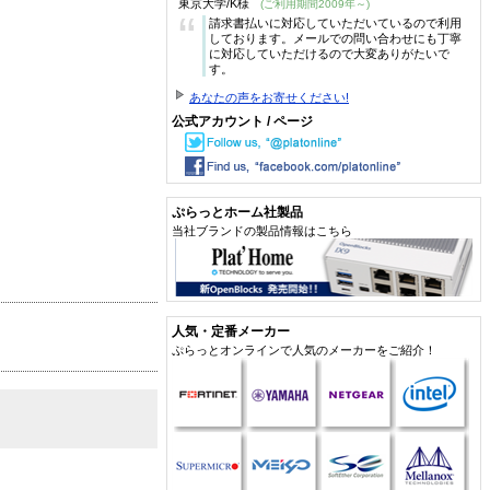
東京大学/K様
(ご利用期間2009年～)
“
請求書払いに対応していただいているので利用
しております。メールでの問い合わせにも丁寧
に対応していただけるので大変ありがたいで
す。
あなたの声をお寄せください!
公式アカウント / ページ
ぷらっとホーム社製品
当社ブランドの製品情報はこちら
人気・定番メーカー
ぷらっとオンラインで人気のメーカーをご紹介！