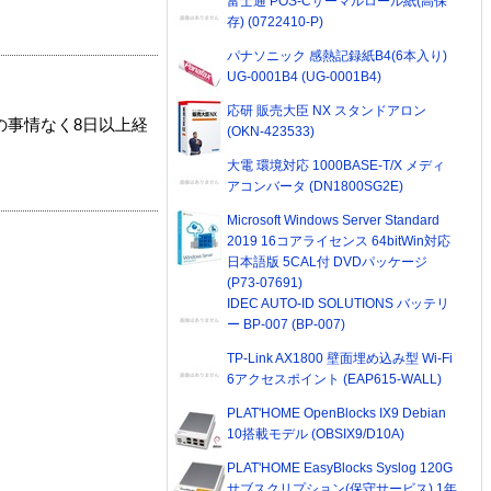
富士通 POS-Cサーマルロール紙(高保
存) (0722410-P)
パナソニック 感熱記録紙B4(6本入り)
UG-0001B4 (UG-0001B4)
応研 販売大臣 NX スタンドアロン
の事情なく8日以上経
(OKN-423533)
大電 環境対応 1000BASE-T/X メディ
アコンバータ (DN1800SG2E)
Microsoft Windows Server Standard
2019 16コアライセンス 64bitWin対応
日本語版 5CAL付 DVDパッケージ
(P73-07691)
IDEC AUTO-ID SOLUTIONS バッテリ
ー BP-007 (BP-007)
TP-Link AX1800 壁面埋め込み型 Wi-Fi
6アクセスポイント (EAP615-WALL)
PLAT'HOME OpenBlocks IX9 Debian
10搭載モデル (OBSIX9/D10A)
PLAT'HOME EasyBlocks Syslog 120G
サブスクリプション(保守サービス) 1年