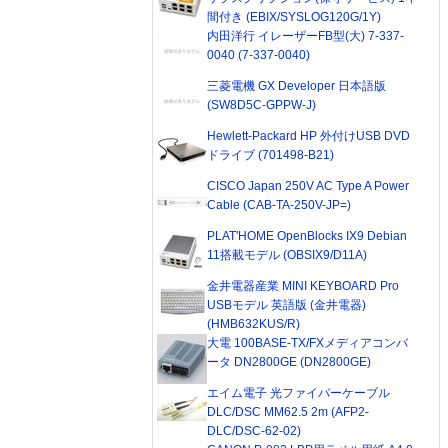
間付き (EBIX/SYSLOG120G/1Y)
内田洋行 イレーザーFB型(大) 7-337-
0040 (7-337-0040)
三菱電機 GX Developer 日本語版
(SW8D5C-GPPW-J)
Hewlett-Packard HP 外付けUSB DVD
ドライブ (701498-B21)
CISCO Japan 250V AC Type A Power
Cable (CAB-TA-250V-JP=)
PLAT'HOME OpenBlocks IX9 Debian
11搭載モデル (OBSIX9/D11A)
金井電器産業 MINI KEYBOARD Pro
USBモデル 英語版 (金井電器)
(HMB632KUS/R)
大電 100BASE-TX/FXメディアコンバ
ータ DN2800GE (DN2800GE)
エイム電子 光ファイバーケーブル
DLC/DSC MM62.5 2m (AFP2-
DLC/DSC-62-02)