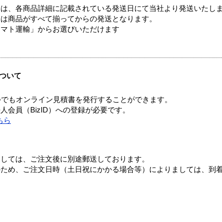
ては、各商品詳細に記載されている発送日にて当社より発送いたし
送は商品がすべて揃ってからの発送となります。
ヤマト運輸」からお選びいただけます
ついて
つでもオンライン見積書を発行することができます。
会員（BizID）への登録が必要です。
ちら
ましては、ご注文後に別途郵送しております。
のため、ご注文日時（土日祝にかかる場合等）によりましては、到