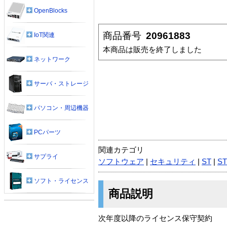
OpenBlocks
商品番号
20961883
IoT関連
本商品は販売を終了しました
ネットワーク
サーバ・ストレージ
パソコン・周辺機器
PCパーツ
関連カテゴリ
サプライ
ソフトウェア
|
セキュリティ
|
ST
|
ST
ソフト・ライセンス
商品説明
次年度以降のライセンス保守契約