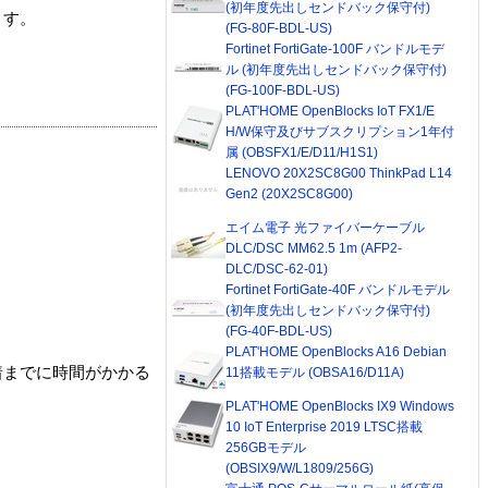
(初年度先出しセンドバック保守付)
ます。
(FG-80F-BDL-US)
Fortinet FortiGate-100F バンドルモデ
ル (初年度先出しセンドバック保守付)
(FG-100F-BDL-US)
PLAT'HOME OpenBlocks IoT FX1/E
H/W保守及びサブスクリプション1年付
属 (OBSFX1/E/D11/H1S1)
LENOVO 20X2SC8G00 ThinkPad L14
Gen2 (20X2SC8G00)
エイム電子 光ファイバーケーブル
DLC/DSC MM62.5 1m (AFP2-
DLC/DSC-62-01)
Fortinet FortiGate-40F バンドルモデル
(初年度先出しセンドバック保守付)
(FG-40F-BDL-US)
PLAT'HOME OpenBlocks A16 Debian
着までに時間がかかる
11搭載モデル (OBSA16/D11A)
PLAT'HOME OpenBlocks IX9 Windows
10 IoT Enterprise 2019 LTSC搭載
256GBモデル
(OBSIX9/W/L1809/256G)