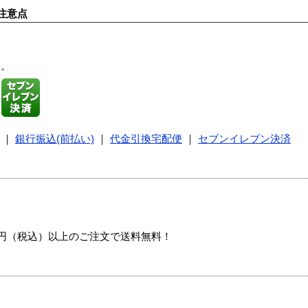
注意点
す。
｜
銀行振込(前払い)
｜
代金引換宅配便
｜
セブンイレブン決済
00円（税込）以上のご注文で送料無料！