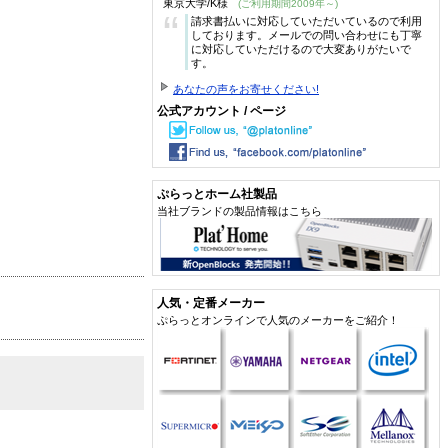
東京大学/K様
(ご利用期間2009年～)
“
請求書払いに対応していただいているので利用
しております。メールでの問い合わせにも丁寧
に対応していただけるので大変ありがたいで
す。
あなたの声をお寄せください!
公式アカウント / ページ
ぷらっとホーム社製品
当社ブランドの製品情報はこちら
人気・定番メーカー
ぷらっとオンラインで人気のメーカーをご紹介！