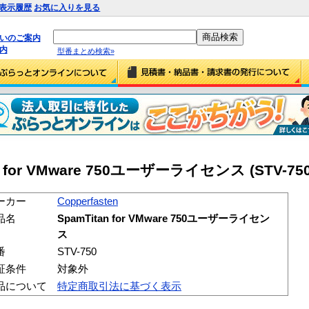
表示履歴
お気に入りを見る
払いのご案内
内
型番まとめ検索»
tan for VMware 750ユーザーライセンス (STV-750
ーカー
Copperfasten
品名
SpamTitan for VMware 750ユーザーライセン
ス
番
STV-750
証条件
対象外
品について
特定商取引法に基づく表示