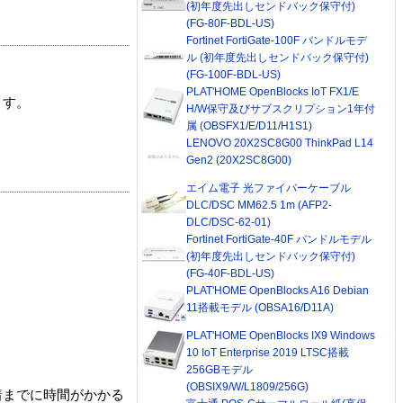
(初年度先出しセンドバック保守付)
(FG-80F-BDL-US)
Fortinet FortiGate-100F バンドルモデ
ル (初年度先出しセンドバック保守付)
(FG-100F-BDL-US)
PLAT'HOME OpenBlocks IoT FX1/E
ます。
H/W保守及びサブスクリプション1年付
属 (OBSFX1/E/D11/H1S1)
LENOVO 20X2SC8G00 ThinkPad L14
Gen2 (20X2SC8G00)
エイム電子 光ファイバーケーブル
DLC/DSC MM62.5 1m (AFP2-
DLC/DSC-62-01)
Fortinet FortiGate-40F バンドルモデル
(初年度先出しセンドバック保守付)
(FG-40F-BDL-US)
PLAT'HOME OpenBlocks A16 Debian
11搭載モデル (OBSA16/D11A)
PLAT'HOME OpenBlocks IX9 Windows
10 IoT Enterprise 2019 LTSC搭載
256GBモデル
(OBSIX9/W/L1809/256G)
着までに時間がかかる