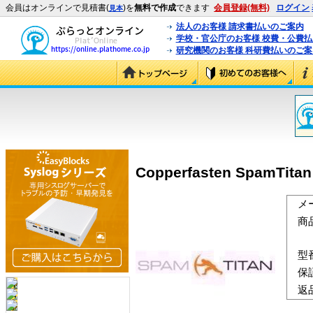
会員はオンラインで見積書(
)を
無料で作成
できます
会員登録(無料)
ログイン
見本
法人のお客様 請求書払いのご案内
学校・官公庁のお客様 校費・公費
研究機関のお客様 科研費払いのご案
Copperfasten SpamTi
メ
商
型
保
返