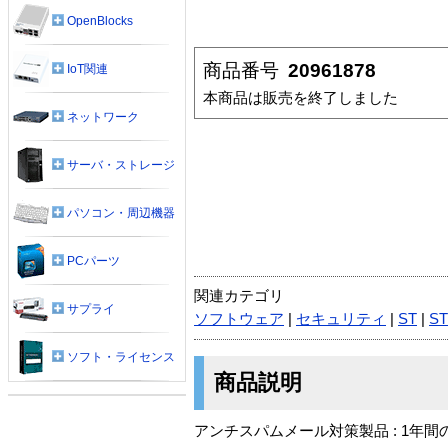
OpenBlocks
商品番号
20961878
IoT関連
本商品は販売を終了しました
ネットワーク
サーバ・ストレージ
パソコン・周辺機器
PCパーツ
関連カテゴリ
サプライ
ソフトウェア
|
セキュリティ
|
ST
|
S
ソフト・ライセンス
商品説明
アンチスパムメール対策製品 : 1年