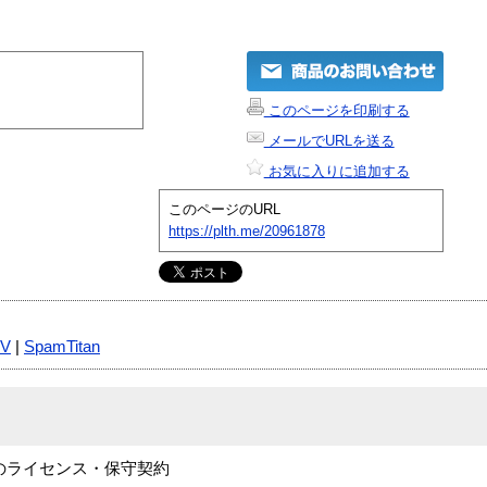
このページを印刷する
メールでURLを送る
お気に入りに追加する
このページのURL
https://plth.me/20961878
TV
|
SpamTitan
間のライセンス・保守契約