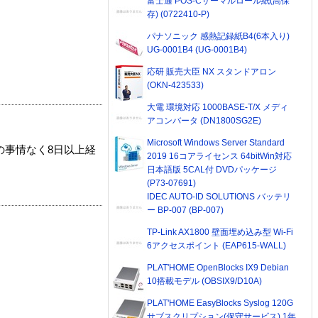
富士通 POS-Cサーマルロール紙(高保
存) (0722410-P)
パナソニック 感熱記録紙B4(6本入り)
UG-0001B4 (UG-0001B4)
応研 販売大臣 NX スタンドアロン
(OKN-423533)
大電 環境対応 1000BASE-T/X メディ
アコンバータ (DN1800SG2E)
Microsoft Windows Server Standard
の事情なく8日以上経
2019 16コアライセンス 64bitWin対応
日本語版 5CAL付 DVDパッケージ
(P73-07691)
IDEC AUTO-ID SOLUTIONS バッテリ
ー BP-007 (BP-007)
TP-Link AX1800 壁面埋め込み型 Wi-Fi
6アクセスポイント (EAP615-WALL)
PLAT'HOME OpenBlocks IX9 Debian
10搭載モデル (OBSIX9/D10A)
PLAT'HOME EasyBlocks Syslog 120G
サブスクリプション(保守サービス) 1年