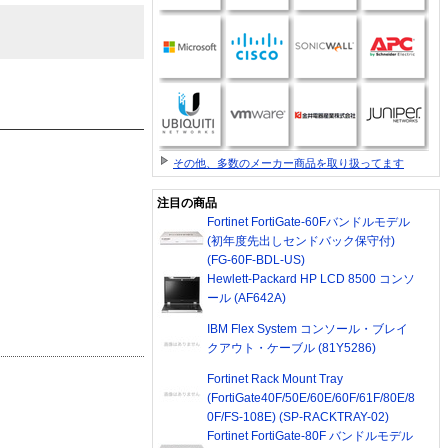
その他、多数のメーカー商品を取り扱ってます
注目の商品
Fortinet FortiGate-60Fバンドルモデル
(初年度先出しセンドバック保守付)
(FG-60F-BDL-US)
Hewlett-Packard HP LCD 8500 コンソ
ール (AF642A)
IBM Flex System コンソール・ブレイ
クアウト・ケーブル (81Y5286)
Fortinet Rack Mount Tray
(FortiGate40F/50E/60E/60F/61F/80E/8
0F/FS-108E) (SP-RACKTRAY-02)
Fortinet FortiGate-80F バンドルモデル