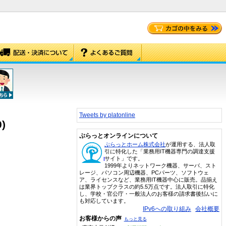
Tweets by platonline
)
ぷらっとオンラインについて
ぷらっとホーム株式会社
が運用する、法人取
引に特化した「業務用IT機器専門の調達支援
サイト」です。
1999年よりネットワーク機器、サーバ、スト
レージ、パソコン周辺機器、PCパーツ、ソフトウェ
ア、ライセンスなど、業務用IT機器中心に販売。品揃え
は業界トップクラスの約5.5万点です。法人取引に特化
し、学校・官公庁・一般法人のお客様の請求書後払いに
も対応しています。
IPv6への取り組み
会社概要
お客様からの声
もっと見る