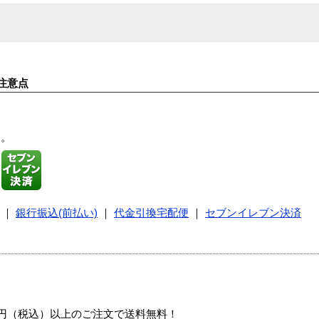
注意点
す。
｜
銀行振込(前払い)
｜
代金引換宅配便
｜
セブンイレブン決済
00円（税込）以上のご注文で送料無料！