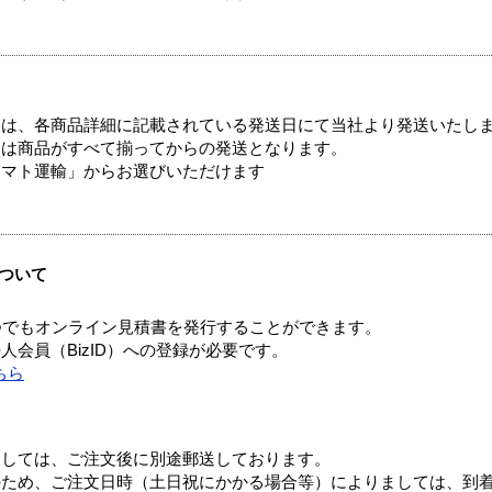
ては、各商品詳細に記載されている発送日にて当社より発送いたし
送は商品がすべて揃ってからの発送となります。
ヤマト運輸」からお選びいただけます
ついて
つでもオンライン見積書を発行することができます。
会員（BizID）への登録が必要です。
ちら
ましては、ご注文後に別途郵送しております。
のため、ご注文日時（土日祝にかかる場合等）によりましては、到