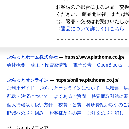
お客様のご都合による返品・交
ください。 商品開封後、または
合、返品・交換はお受けいたし
⇒
返品について詳しくはこちら
ぷらっとホーム株式会社
—
https://www.plathome.co.jp/
会社概要
株主・投資家情報
電子公告
OpenBlocks
ぷらっとオンライン
—
https://online.plathome.co.jp/
ご利用ガイド
ぷらっとオンラインについて
見積書・納
配送・決済について
よくあるご質問
特定商取引法に基
個人情報取り扱い方針
校費・公費・科研費払い取引のご
IPv6への取り組み
お客様からの声
ご注文の取り消し
ソーシャルメディア