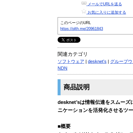
メールでURLを送る
お気に入りに追加する
このページのURL
https://plth.me/20961843
関連カテゴリ
ソフトウェア
|
desknet's
|
グループウ
NDN
商品説明
desknet’sは情報伝達をスム
ニケーションを活発化させるツ
■概要