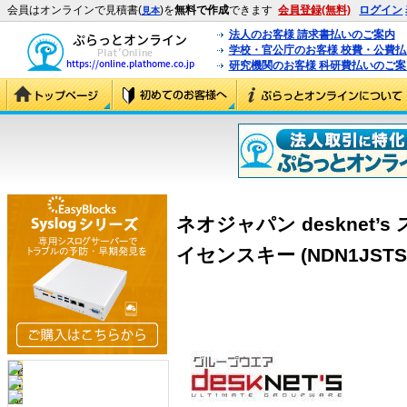
会員はオンラインで見積書(
)を
無料で作成
できます
会員登録(無料)
ログイン
見本
法人のお客様 請求書払いのご案内
学校・官公庁のお客様 校費・公費
研究機関のお客様 科研費払いのご案
ネオジャパン desknet’
イセンスキー (NDN1JSTSL