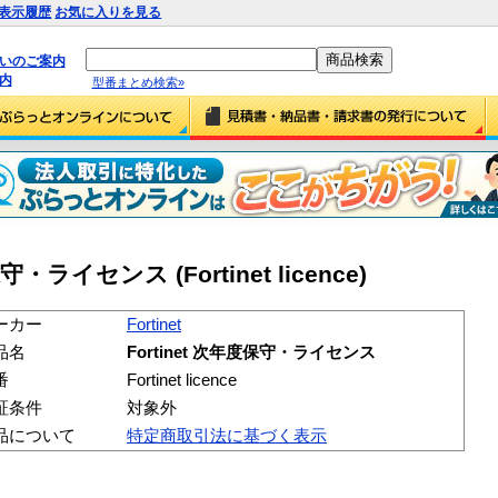
表示履歴
お気に入りを見る
払いのご案内
内
型番まとめ検索»
度保守・ライセンス (Fortinet licence)
ーカー
Fortinet
品名
Fortinet 次年度保守・ライセンス
番
Fortinet licence
証条件
対象外
品について
特定商取引法に基づく表示