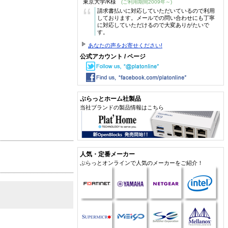
東京大学/K様
(ご利用期間2009年～)
“
請求書払いに対応していただいているので利用
しております。メールでの問い合わせにも丁寧
に対応していただけるので大変ありがたいで
す。
あなたの声をお寄せください!
公式アカウント / ページ
ぷらっとホーム社製品
当社ブランドの製品情報はこちら
人気・定番メーカー
ぷらっとオンラインで人気のメーカーをご紹介！