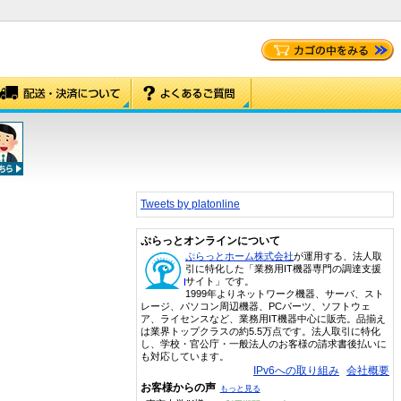
Tweets by platonline
ぷらっとオンラインについて
ぷらっとホーム株式会社
が運用する、法人取
引に特化した「業務用IT機器専門の調達支援
サイト」です。
1999年よりネットワーク機器、サーバ、スト
レージ、パソコン周辺機器、PCパーツ、ソフトウェ
ア、ライセンスなど、業務用IT機器中心に販売。品揃え
は業界トップクラスの約5.5万点です。法人取引に特化
し、学校・官公庁・一般法人のお客様の請求書後払いに
も対応しています。
IPv6への取り組み
会社概要
お客様からの声
もっと見る