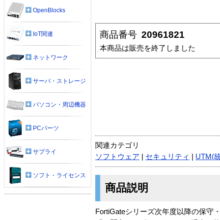
OpenBlocks
商品番号
20961821
IoT関連
本商品は販売を終了しました
ネットワーク
サーバ・ストレージ
パソコン・周辺機器
PCパーツ
関連カテゴリ
サプライ
ソフトウェア
|
セキュリティ
|
UTM(
ソフト・ライセンス
商品説明
FortiGateシリーズ次年度以降の