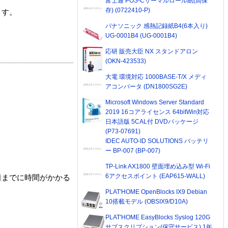
富士通 POS-Cサーマルロール紙(高保
存) (0722410-P)
ます。
パナソニック 感熱記録紙B4(6本入り)
UG-0001B4 (UG-0001B4)
応研 販売大臣 NX スタンドアロン
(OKN-423533)
大電 環境対応 1000BASE-T/X メディ
アコンバータ (DN1800SG2E)
Microsoft Windows Server Standard
2019 16コアライセンス 64bitWin対応
日本語版 5CAL付 DVDパッケージ
(P73-07691)
IDEC AUTO-ID SOLUTIONS バッテリ
ー BP-007 (BP-007)
TP-Link AX1800 壁面埋め込み型 Wi-Fi
6アクセスポイント (EAP615-WALL)
着までに時間がかかる
PLAT'HOME OpenBlocks IX9 Debian
10搭載モデル (OBSIX9/D10A)
PLAT'HOME EasyBlocks Syslog 120G
サブスクリプション(保守サービス) 1年