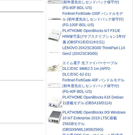
(初年度先出しセンドバック保守付)
(FG-80F-BDL-US)
Fortinet FortiGate-100F バンドルモデ
ル (初年度先出しセンドバック保守付)
(FG-100F-BDL-US)
PLAT'HOME OpenBlocks IoT FX1/E
H/W保守及びサブスクリプション1年付
属 (OBSFX1/E/D11/H1S1)
LENOVO 20X2SC8G00 ThinkPad L14
Gen2 (20X2SC8G00)
エイム電子 光ファイバーケーブル
DLC/DSC MM62.5 1m (AFP2-
DLC/DSC-62-01)
Fortinet FortiGate-40F バンドルモデル
(初年度先出しセンドバック保守付)
(FG-40F-BDL-US)
PLAT'HOME OpenBlocks A16 Debian
11搭載モデル (OBSA16/D11A)
PLAT'HOME OpenBlocks IX9 Windows
10 IoT Enterprise 2019 LTSC搭載
256GBモデル
(OBSIX9/W/L1809/256G)