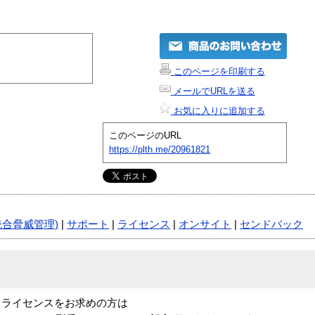
このページを印刷する
メールでURLを送る
お気に入りに追加する
このページのURL
https://plth.me/20961821
統合脅威管理)
|
サポート
|
ライセンス
|
オンサイト
|
センドバック
保守・ライセンスをお求めの方は