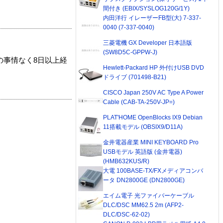
間付き (EBIX/SYSLOG120G/1Y)
内田洋行 イレーザーFB型(大) 7-337-
0040 (7-337-0040)
三菱電機 GX Developer 日本語版
(SW8D5C-GPPW-J)
の事情なく8日以上経
Hewlett-Packard HP 外付けUSB DVD
ドライブ (701498-B21)
CISCO Japan 250V AC Type A Power
Cable (CAB-TA-250V-JP=)
PLAT'HOME OpenBlocks IX9 Debian
11搭載モデル (OBSIX9/D11A)
金井電器産業 MINI KEYBOARD Pro
USBモデル 英語版 (金井電器)
(HMB632KUS/R)
大電 100BASE-TX/FXメディアコンバ
ータ DN2800GE (DN2800GE)
エイム電子 光ファイバーケーブル
DLC/DSC MM62.5 2m (AFP2-
DLC/DSC-62-02)