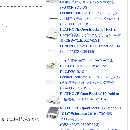
(初年度先出しセンドバック保守付)
(FG-80F-BDL-US)
Fortinet FortiGate-100F バンドルモデ
ル (初年度先出しセンドバック保守付)
(FG-100F-BDL-US)
ます。
PLAT'HOME OpenBlocks IoT FX1/E
H/W保守及びサブスクリプション1年付
属 (OBSFX1/E/D11/H1S1)
LENOVO 20X2SC8G00 ThinkPad L14
Gen2 (20X2SC8G00)
エイム電子 光ファイバーケーブル
DLC/DSC MM62.5 1m (AFP2-
DLC/DSC-62-01)
Fortinet FortiGate-40F バンドルモデル
(初年度先出しセンドバック保守付)
(FG-40F-BDL-US)
PLAT'HOME OpenBlocks A16 Debian
11搭載モデル (OBSA16/D11A)
PLAT'HOME OpenBlocks IX9 Windows
10 IoT Enterprise 2019 LTSC搭載
着までに時間がかかる
256GBモデル
(OBSIX9/W/L1809/256G)