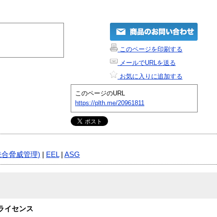
このページを印刷する
メールでURLを送る
お気に入りに追加する
このページのURL
https://plth.me/20961811
統合脅威管理)
|
EEL
|
ASG
10用ライセンス