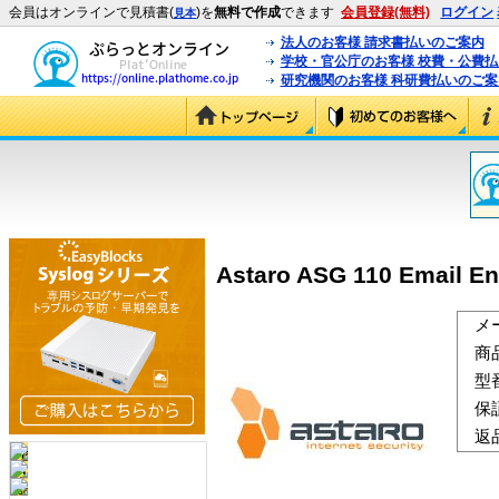
会員はオンラインで見積書(
)を
無料で作成
できます
会員登録(無料)
ログイン
見本
法人のお客様 請求書払いのご案内
学校・官公庁のお客様 校費・公費
研究機関のお客様 科研費払いのご案
Astaro ASG 110 Email
メ
商
型
保
返