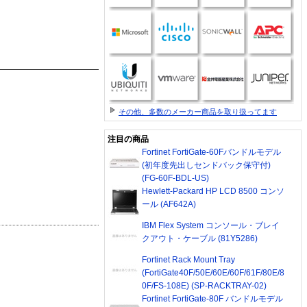
その他、多数のメーカー商品を取り扱ってます
注目の商品
Fortinet FortiGate-60Fバンドルモデル
(初年度先出しセンドバック保守付)
(FG-60F-BDL-US)
Hewlett-Packard HP LCD 8500 コンソ
ール (AF642A)
IBM Flex System コンソール・ブレイ
クアウト・ケーブル (81Y5286)
Fortinet Rack Mount Tray
(FortiGate40F/50E/60E/60F/61F/80E/8
0F/FS-108E) (SP-RACKTRAY-02)
Fortinet FortiGate-80F バンドルモデル