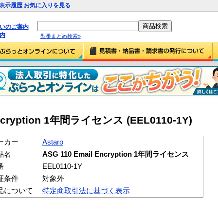
表示履歴
お気に入りを見る
払いのご案内
内
型番まとめ検索»
 Encryption 1年間ライセンス (EEL0110-1Y)
ーカー
Astaro
品名
ASG 110 Email Encryption 1年間ライセンス
番
EEL0110-1Y
証条件
対象外
品について
特定商取引法に基づく表示