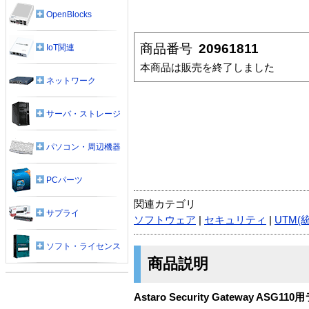
OpenBlocks
商品番号
20961811
IoT関連
本商品は販売を終了しました
ネットワーク
サーバ・ストレージ
パソコン・周辺機器
PCパーツ
関連カテゴリ
サプライ
ソフトウェア
|
セキュリティ
|
UTM(
ソフト・ライセンス
商品説明
Astaro Security Gateway ASG1