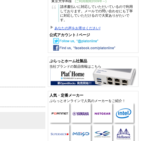
東京大学/K様
(ご利用期間2009年～)
“
請求書払いに対応していただいているので利用
しております。メールでの問い合わせにも丁寧
に対応していただけるので大変ありがたいで
す。
あなたの声をお寄せください!
公式アカウント / ページ
ぷらっとホーム社製品
当社ブランドの製品情報はこちら
人気・定番メーカー
ぷらっとオンラインで人気のメーカーをご紹介！