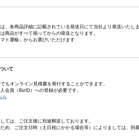
ては、各商品詳細に記載されている発送日にて当社より発送いたし
送は商品がすべて揃ってからの発送となります。
ヤマト運輸」からお選びいただけます
ついて
つでもオンライン見積書を発行することができます。
会員（BizID）への登録が必要です。
ちら
ましては、ご注文後に別途郵送しております。
のため、ご注文日時（土日祝にかかる場合等）によりましては、到