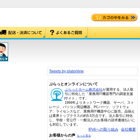
Tweets by platonline
ぷらっとオンラインについて
ぷらっとホーム株式会社
が運用する、法人取
引に特化した「業務用IT機器専門の調達支援
サイト」です。
1999年よりネットワーク機器、サーバ、スト
レージ、パソコン周辺機器、PCパーツ、ソフトウェ
ア、ライセンスなど、業務用IT機器中心に販売。品揃え
は業界トップクラスの約5.5万点です。法人取引に特化
し、学校・官公庁・一般法人のお客様の請求書後払いに
も対応しています。
IPv6への取り組み
会社概要
お客様からの声
もっと見る