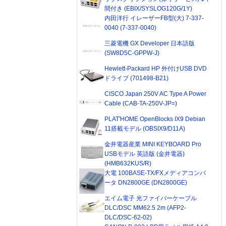
間付き (EBIX/SYSLOG120G/1Y)
内田洋行 イレーザーFB型(大) 7-337-
0040 (7-337-0040)
三菱電機 GX Developer 日本語版
(SW8D5C-GPPW-J)
Hewlett-Packard HP 外付けUSB DVD
ドライブ (701498-B21)
CISCO Japan 250V AC Type A Power
Cable (CAB-TA-250V-JP=)
PLAT'HOME OpenBlocks IX9 Debian
11搭載モデル (OBSIX9/D11A)
金井電器産業 MINI KEYBOARD Pro
USBモデル 英語版 (金井電器)
(HMB632KUS/R)
大電 100BASE-TX/FXメディアコンバ
ータ DN2800GE (DN2800GE)
エイム電子 光ファイバーケーブル
DLC/DSC MM62.5 2m (AFP2-
DLC/DSC-62-02)