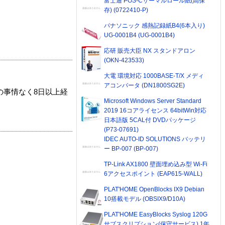
富士通 POS-Cサーマルロール紙(高保
存) (0722410-P)
パナソニック 感熱記録紙B4(6本入り)
UG-0001B4 (UG-0001B4)
応研 販売大臣 NX スタンドアロン
(OKN-423533)
大電 環境対応 1000BASE-T/X メディ
アコンバータ (DN1800SG2E)
の事情なく8日以上経
Microsoft Windows Server Standard
2019 16コアライセンス 64bitWin対応
日本語版 5CAL付 DVDパッケージ
(P73-07691)
IDEC AUTO-ID SOLUTIONS バッテリ
ー BP-007 (BP-007)
TP-Link AX1800 壁面埋め込み型 Wi-Fi
6アクセスポイント (EAP615-WALL)
PLAT'HOME OpenBlocks IX9 Debian
10搭載モデル (OBSIX9/D10A)
PLAT'HOME EasyBlocks Syslog 120G
サブスクリプション(保守サービス) 1年