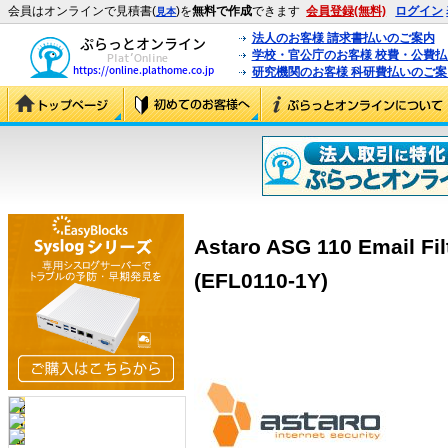
会員はオンラインで見積書(
)を
無料で作成
できます
会員登録(無料)
ログイン
見本
法人のお客様 請求書払いのご案内
学校・官公庁のお客様 校費・公費
研究機関のお客様 科研費払いのご案
Astaro ASG 110 Email
(EFL0110-1Y)