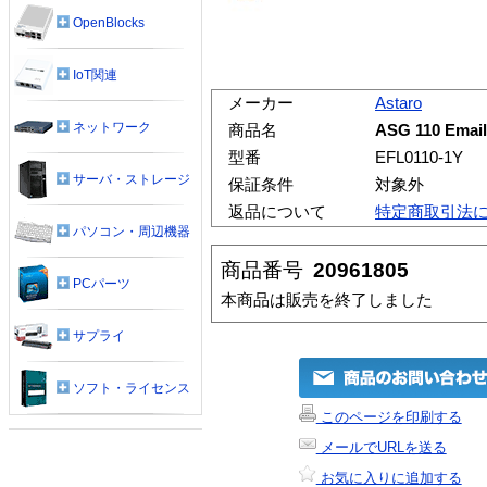
OpenBlocks
IoT関連
メーカー
Astaro
ネットワーク
商品名
ASG 110 Ema
型番
EFL0110-1Y
サーバ・ストレージ
保証条件
対象外
返品について
特定商取引法
パソコン・周辺機器
商品番号
20961805
PCパーツ
本商品は販売を終了しました
サプライ
ソフト・ライセンス
このページを印刷する
メールでURLを送る
お気に入りに追加する