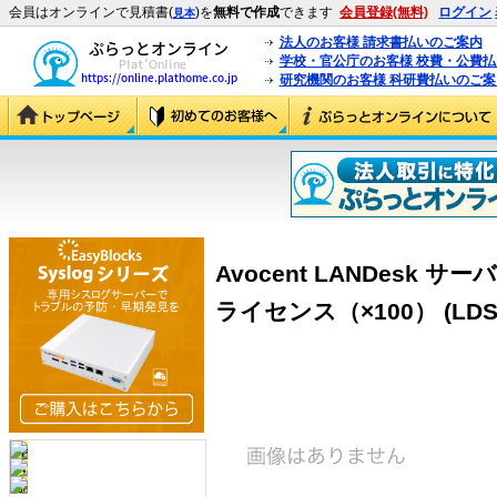
会員はオンラインで見積書(
)を
無料で作成
できます
会員登録(無料)
ログイン
見本
法人のお客様 請求書払いのご案内
学校・官公庁のお客様 校費・公費
研究機関のお客様 科研費払いのご案
Avocent LANDesk
ライセンス（×100） (LDSM