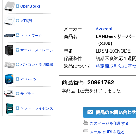
OpenBlocks
IoT関連
メーカー
Avocent
ネットワーク
商品名
LANDesk サー
（×100）
サーバ・ストレージ
型番
LDSM-100NODE
保証条件
初期不良対応１週
パソコン・周辺機器
返品について
特定商取引法に基
PCパーツ
商品番号
20961762
本商品は販売を終了しました
サプライ
ソフト・ライセンス
このページを印刷する
メールでURLを送る