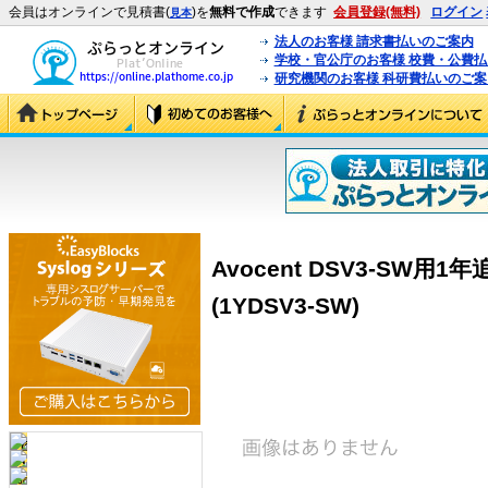
会員はオンラインで見積書(
)を
無料で作成
できます
会員登録(無料)
ログイン
見本
法人のお客様 請求書払いのご案内
学校・官公庁のお客様 校費・公費
研究機関のお客様 科研費払いのご案
Avocent DSV3-SW
(1YDSV3-SW)