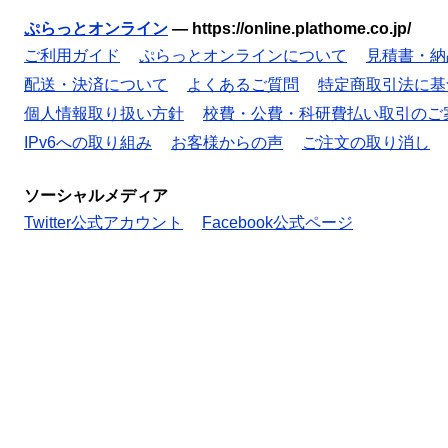
ぷらっとオンライン
—
https://online.plathome.co.jp/
ご利用ガイド
ぷらっとオンラインについて
見積書・納
配送・決済について
よくあるご質問
特定商取引法に基
個人情報取り扱い方針
校費・公費・科研費払い取引のご
IPv6への取り組み
お客様からの声
ご注文の取り消し
ソーシャルメディア
Twitter公式アカウント
Facebook公式ページ