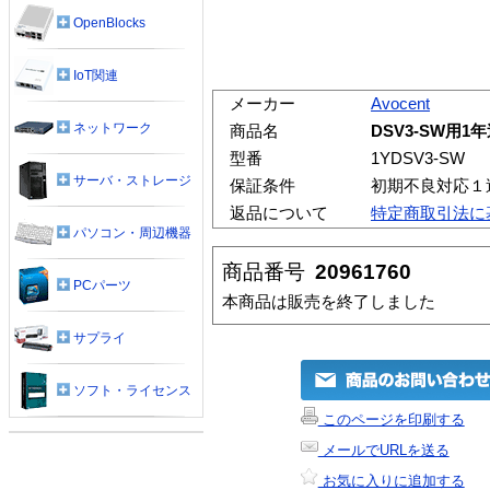
OpenBlocks
IoT関連
メーカー
Avocent
ネットワーク
商品名
DSV3-SW用
型番
1YDSV3-SW
サーバ・ストレージ
保証条件
初期不良対応１
返品について
特定商取引法に
パソコン・周辺機器
商品番号
20961760
PCパーツ
本商品は販売を終了しました
サプライ
ソフト・ライセンス
このページを印刷する
メールでURLを送る
お気に入りに追加する