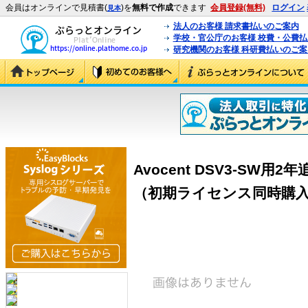
会員はオンラインで見積書(
)を
無料で作成
できます
会員登録(無料)
ログイン
見本
法人のお客様 請求書払いのご案内
学校・官公庁のお客様 校費・公費
研究機関のお客様 科研費払いのご案
Avocent DSV3-SW
（初期ライセンス同時購入） (