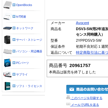
OpenBlocks
IoT関連
メーカー
Avocent
ネットワーク
商品名
DSV3-SW用2
センス同時購入）
サーバ・ストレージ
型番
2YPPDSV3-SW
保証条件
初期不良対応１週
パソコン・周辺機器
返品について
特定商取引法に基
PCパーツ
商品番号
20961757
本商品は販売を終了しました
サプライ
ソフト・ライセンス
このページを印刷する
メールでURLを送る