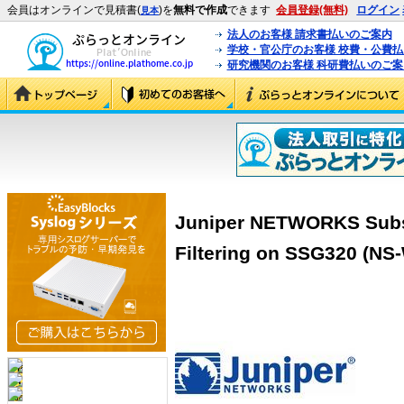
会員はオンラインで見積書(
)を
無料で作成
できます
会員登録(無料)
ログイン
見本
法人のお客様 請求書払いのご案内
学校・官公庁のお客様 校費・公費
研究機関のお客様 科研費払いのご案
Juniper NETWORKS Subsc
Filtering on SSG320 (N