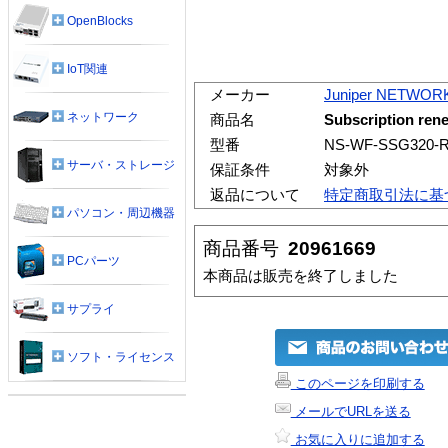
OpenBlocks
IoT関連
メーカー
Juniper NETWOR
ネットワーク
商品名
Subscription ren
型番
NS-WF-SSG320-
サーバ・ストレージ
保証条件
対象外
返品について
特定商取引法に基
パソコン・周辺機器
商品番号
20961669
PCパーツ
本商品は販売を終了しました
サプライ
ソフト・ライセンス
このページを印刷する
メールでURLを送る
お気に入りに追加する