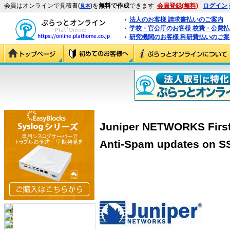
会員はオンラインで見積書(
)を
無料で作成
できます
会員登録(無料)
ログイン
見本
法人のお客様 請求書払いのご案内
学校・官公庁のお客様 校費・公費
研究機関のお客様 科研費払いのご案
Juniper NETWORKS First 
Anti-Spam updates on 