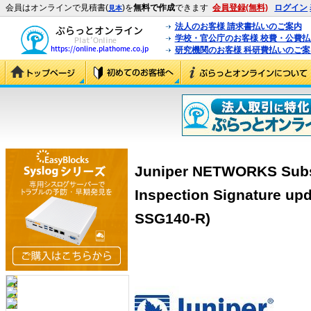
会員はオンラインで見積書(
)を
無料で作成
できます
会員登録(無料)
ログイン
見本
法人のお客様 請求書払いのご案内
学校・官公庁のお客様 校費・公費
研究機関のお客様 科研費払いのご案
Juniper NETWORKS Subsc
Inspection Signature up
SSG140-R)