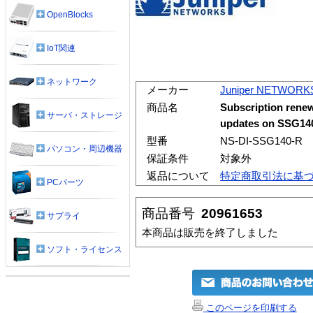
OpenBlocks
IoT関連
ネットワーク
メーカー
Juniper NETWORK
商品名
Subscription renew
サーバ・ストレージ
updates on SSG14
型番
NS-DI-SSG140-R
パソコン・周辺機器
保証条件
対象外
返品について
特定商取引法に基
PCパーツ
商品番号
20961653
サプライ
本商品は販売を終了しました
ソフト・ライセンス
このページを印刷する