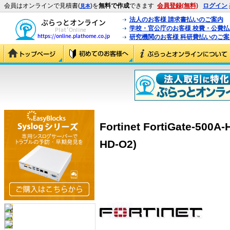
会員はオンラインで見積書(
)を
無料で作成
できます
会員登録(無料)
ログイン
見本
法人のお客様 請求書払いのご案内
学校・官公庁のお客様 校費・公費
研究機関のお客様 科研費払いのご案
Fortinet FortiGate-500
HD-O2)