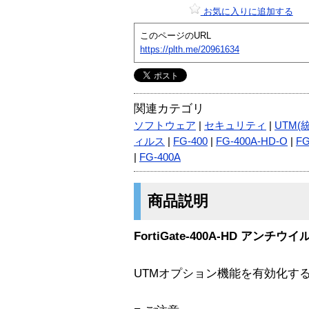
お気に入りに追加する
このページのURL
https://plth.me/20961634
関連カテゴリ
ソフトウェア
|
セキュリティ
|
UTM(
ィルス
|
FG-400
|
FG-400A-HD-O
|
FG
|
FG-400A
商品説明
FortiGate-400A-HD アン
UTMオプション機能を有効化す