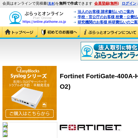
会員はオンラインで見積書(
)を
無料で作成
できます
会員登録(無料)
ログイン
見本
法人のお客様 請求書払いのご案内
学校・官公庁のお客様 校費・公費
研究機関のお客様 科研費払いのご案
Fortinet FortiGate-400
O2)