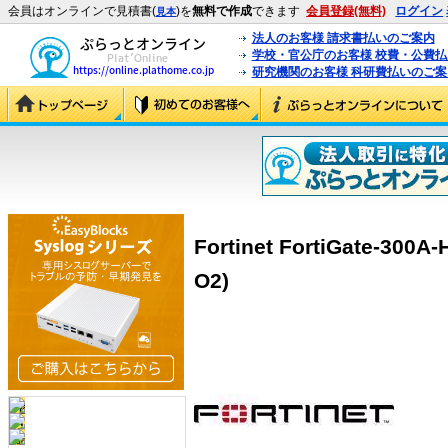
会員はオンラインで見積書(
)を
無料で作成
できます
会員登録(無料)
ログイン
見本
法人のお客様 請求書払いのご案内
学校・官公庁のお客様 校費・公費
研究機関のお客様 科研費払いのご案
Fortinet FortiGate-300
O2)