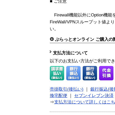
■ ご注意
Firewall機能以外にOptio
FireWall/VPNスループッ
い。
ぷらっとオンライン ご購入の
支払方法について
以下のお支払い方法がご利用で
売掛取引(後払い)
｜
銀行振込(後
換宅配便
｜
セブンイレブン決済
⇒
支払方法について詳しくはこ