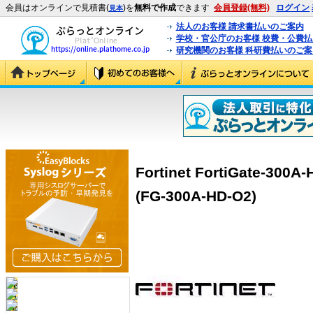
会員はオンラインで見積書(
)を
無料で作成
できます
会員登録(無料)
ログイン
見本
法人のお客様 請求書払いのご案内
学校・官公庁のお客様 校費・公費
研究機関のお客様 科研費払いのご案
Fortinet FortiGate-30
(FG-300A-HD-O2)