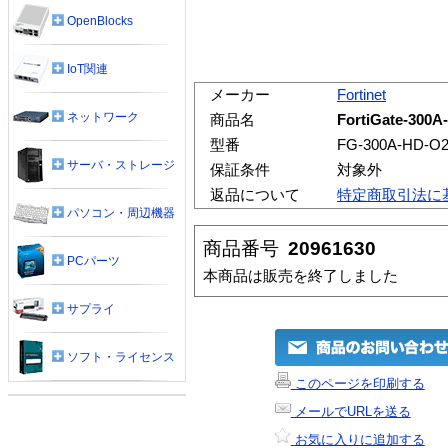
OpenBlocks
IoT関連
メーカー
Fortinet
ネットワーク
商品名
FortiGate-30
型番
FG-300A-HD-O
サーバ・ストレージ
保証条件
対象外
返品について
特定商取引法に
パソコン・周辺機器
商品番号
20961630
PCパーツ
本商品は販売を終了しました
サプライ
ソフト・ライセンス
このページを印刷する
メールでURLを送る
お気に入りに追加する